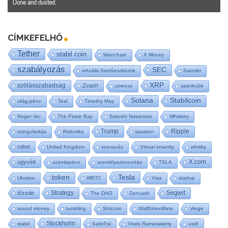
Done and dusted.
CÍMKEFELHŐ
Tether
stabil coin
Wanchain
X Money
szabályozás
SEC
virtuális fizetőeszközök
Satoshi
XRP
szólásszabadság
Zcash
utreexo
szankciók
Solana
Stabilcoin
világ-pénz
Teal
Timothy May
Roger Ver
The Pirate Bay
Satoshi Nakamoto
Whiskey
Trump
Ripple
szingularitás
Robotika
taxation
robot
United Kingdom
szavazás
Virtual insanity
whisky
X.com
ügyvéd
számlapénz
személyazonosítás
TSLA
Tesla
token
Ukraine
WBTC
Visa
startup
Strategy
Segwit
tőzsde
The DAO
Zencash
sound money
tumbling
Shitcoin
WallStreetBets
Verge
Stockholm
stabil
SafePal
Vivek Ramaswamy
usdt