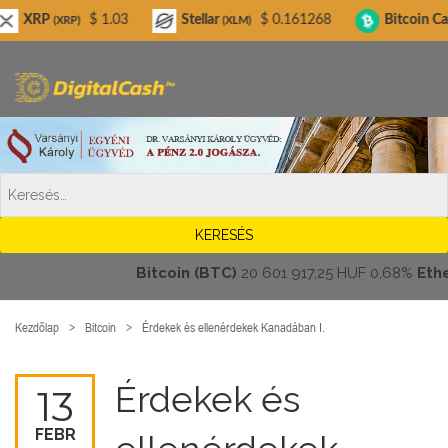
Digitalcash.hu
$ 1.03
Stellar
$ 0.161268
Bitcoin Cash
$ 2
)
(XLM)
(BCH)
Bitcoin (BTC)
20 601 917,25 HUF
0,68%
Ethereu
Kezdőlap
Bitcoin
Érdekek és ellenérdekek Kanadában I.
Érdekek és
13
FEBR