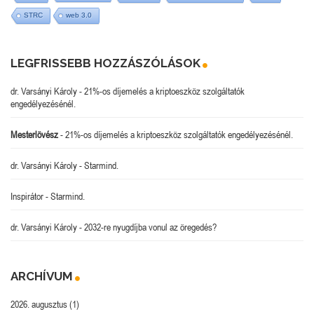
STRC
web 3.0
LEGFRISSEBB HOZZÁSZÓLÁSOK
dr. Varsányi Károly
-
21%-os díjemelés a kriptoeszköz szolgáltatók
engedélyezésénél.
Mesterlövész
-
21%-os díjemelés a kriptoeszköz szolgáltatók engedélyezésénél.
dr. Varsányi Károly
-
Starmind.
Inspirátor
-
Starmind.
dr. Varsányi Károly
-
2032-re nyugdíjba vonul az öregedés?
ARCHÍVUM
2026. augusztus
(1)