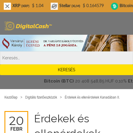
Digitalcash.hu
RP
$ 1.04
Stellar
$ 0.164579
Bitcoin Cash
(XRP)
(XLM)
(BCH
Bitcoin (BTC)
20 408 548,85 HUF
0,10%
Ether
Kezdőlap
Digitális fizetőeszközök
Érdekek és ellenérdekek Kanadában II.
Érdekek és
20
FEBR