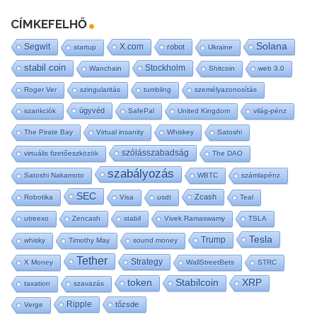
CÍMKEFELHŐ
Solana
Segwit
X.com
robot
startup
Ukraine
stabil coin
Stockholm
Wanchain
Shitcoin
web 3.0
Roger Ver
szingularitás
tumbling
személyazonosítás
ügyvéd
szankciók
SafePal
United Kingdom
világ-pénz
The Pirate Bay
Virtual insanity
Whiskey
Satoshi
szólásszabadság
virtuális fizetőeszközök
The DAO
szabályozás
Satoshi Nakamoto
WBTC
számlapénz
SEC
Zcash
Robotika
Visa
usdt
Teal
utreexo
Zencash
stabil
Vivek Ramaswamy
TSLA
Tesla
Trump
whisky
Timothy May
sound money
Tether
Strategy
X Money
WallStreetBets
STRC
token
Stabilcoin
XRP
taxation
szavazás
Ripple
tőzsde
Verge