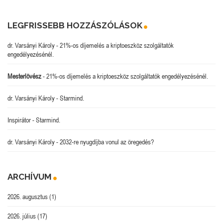
LEGFRISSEBB HOZZÁSZÓLÁSOK
dr. Varsányi Károly
-
21%-os díjemelés a kriptoeszköz szolgáltatók
engedélyezésénél.
Mesterlövész
-
21%-os díjemelés a kriptoeszköz szolgáltatók engedélyezésénél.
dr. Varsányi Károly
-
Starmind.
Inspirátor
-
Starmind.
dr. Varsányi Károly
-
2032-re nyugdíjba vonul az öregedés?
ARCHÍVUM
2026. augusztus
(1)
2026. július
(17)