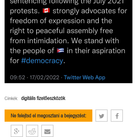
digitális fizetőeszközök
Címkék:
Ne felejtsd el megosztani a bejegyzést: