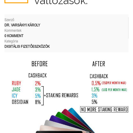
változások.
Szerző
DR. VARSÁNYI KÁROLY
Kommentek
0 KOMMENT
Kategória
DIGITÁLIS FIZETŐESZKÖZÖK