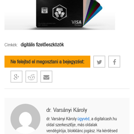
digitális fizetőeszközök
Címkék:
Ne felejtsd el megosztani a bejegyzést:
dr. Varsányi Károly
dr. Varsányi Károly
ügyvéd
, a digitalcash.hu
oldal szerkesztője, más oldalak
vendégírója, blokklánc jogász. Ha kérdésed