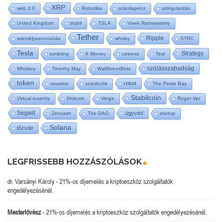
XRP
web 3.0
Robotika
számlapénz
szingularitás
United Kingdom
stabil
TSLA
Vivek Ramaswamy
Tether
Ripple
személyazonosítás
whisky
STRC
Tesla
Strategy
tumbling
X Money
utreexo
Teal
szólásszabadság
Whiskey
Timothy May
WallStreetBets
token
robot
taxation
szankciók
The Pirate Bay
Stabilcoin
Virtual insanity
Shitcoin
Verge
Roger Ver
Segwit
ügyvéd
Zencash
The DAO
startup
Solana
tőzsde
LEGFRISSEBB HOZZÁSZÓLÁSOK
dr. Varsányi Károly
-
21%-os díjemelés a kriptoeszköz szolgáltatók
engedélyezésénél.
Mesterlövész
-
21%-os díjemelés a kriptoeszköz szolgáltatók engedélyezésénél.