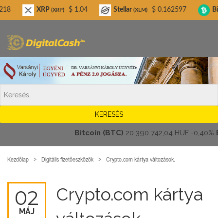
Digitalcash.hu
XRP
$ 1.04
Stellar
$ 0.162597
Bitcoin Ca
(XRP)
(XLM)
Bitcoin (BTC)
20 390 742,04 HUF
-0,40%
Eth
Kezdőlap
Digitális fizetőeszközök
Crypto.com kártya változások.
Crypto.com kártya
02
MÁJ