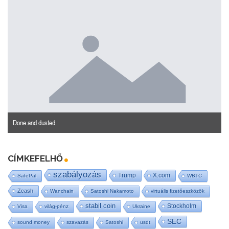
Done and dusted.
CÍMKEFELHŐ
szabályozás
Trump
X.com
SafePal
WBTC
Zcash
Wanchain
Satoshi Nakamoto
virtuális fizetőeszközök
stabil coin
Stockholm
Visa
világ-pénz
Ukraine
SEC
sound money
szavazás
Satoshi
usdt