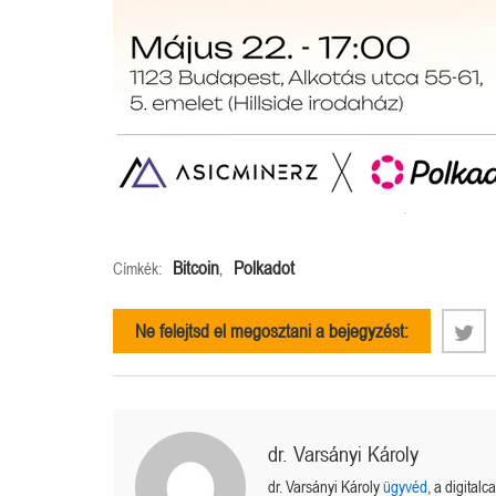
Bitcoin
Polkadot
Címkék:
,
Ne felejtsd el megosztani a bejegyzést:
dr. Varsányi Károly
dr. Varsányi Károly
ügyvéd
, a digital