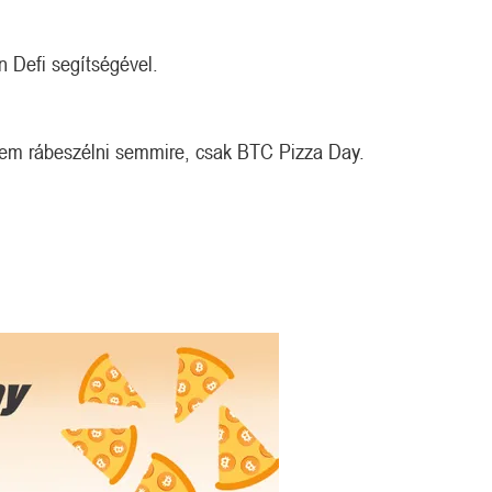
in Defi segítségével.
 sem rábeszélni semmire, csak BTC Pizza Day.
Megérkezett a kazah Bitcoin tartalék?
Orosz kriptós fejlemények.