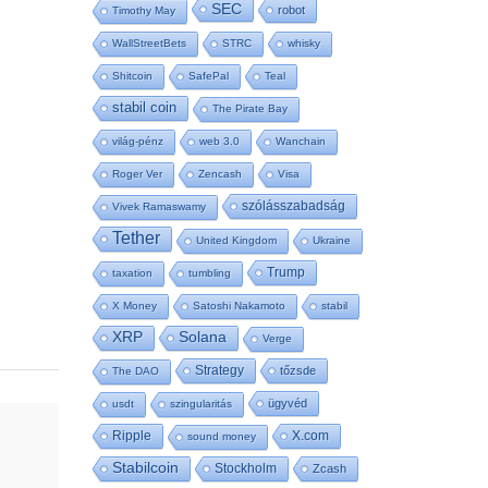
SEC
robot
Timothy May
WallStreetBets
STRC
whisky
Shitcoin
SafePal
Teal
stabil coin
The Pirate Bay
világ-pénz
web 3.0
Wanchain
Roger Ver
Zencash
Visa
szólásszabadság
Vivek Ramaswamy
Tether
United Kingdom
Ukraine
Trump
taxation
tumbling
X Money
Satoshi Nakamoto
stabil
XRP
Solana
Verge
Strategy
tőzsde
The DAO
ügyvéd
usdt
szingularitás
Ripple
X.com
sound money
Stabilcoin
Stockholm
Zcash