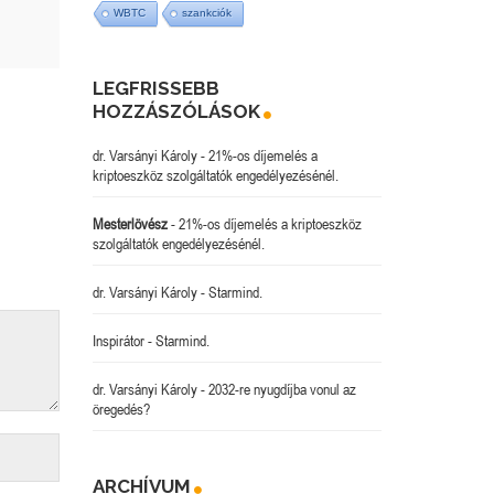
WBTC
szankciók
LEGFRISSEBB
HOZZÁSZÓLÁSOK
dr. Varsányi Károly
-
21%-os díjemelés a
kriptoeszköz szolgáltatók engedélyezésénél.
Mesterlövész
-
21%-os díjemelés a kriptoeszköz
szolgáltatók engedélyezésénél.
dr. Varsányi Károly
-
Starmind.
Inspirátor
-
Starmind.
dr. Varsányi Károly
-
2032-re nyugdíjba vonul az
öregedés?
ARCHÍVUM