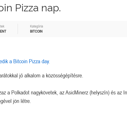
oin Pizza nap.
tek
Kategória
MENT
BITCOIN
edik a Bitcoin Pizza day.
rátokkal jó alkalom a közösségépítésre.
az a Polkadot nagykövetek, az AsicMinerz (helyszín) és az In
ével jön létre.