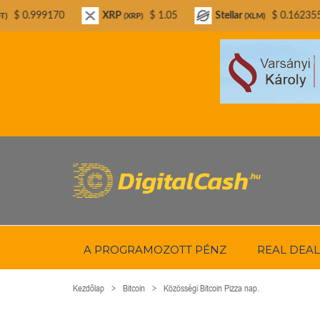
XRP
$ 1.05
Stellar
$ 0.162355
Bitco
(XRP)
(XLM)
A PROGRAMOZOTT PÉNZ
REAL DEAL
Kezdőlap
Bitcoin
Közösségi Bitcoin Pizza nap.