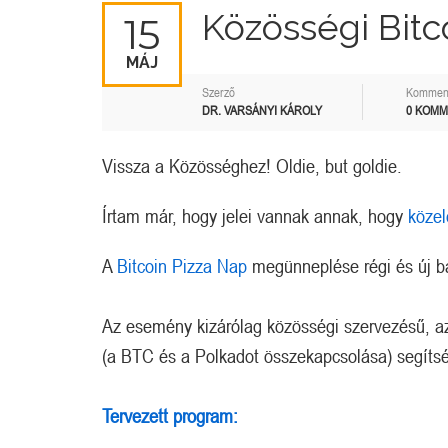
Közösségi Bitc
15
MÁJ
Szerző
Kommen
DR. VARSÁNYI KÁROLY
0 KOM
Vissza a Közösséghez! Oldie, but goldie.
Írtam már, hogy jelei vannak annak, hogy
közel
A
Bitcoin Pizza Nap
megünneplése régi és új ba
Az esemény kizárólag közösségi szervezésű, az
(a BTC és a Polkadot összekapcsolása) segítség
Tervezett program: