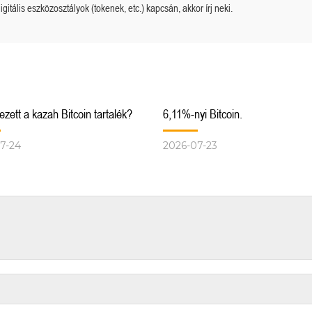
igitális eszközosztályok (tokenek, etc.) kapcsán, akkor írj neki.
zett a kazah Bitcoin tartalék?
6,11%-nyi Bitcoin.
7-24
2026-07-23