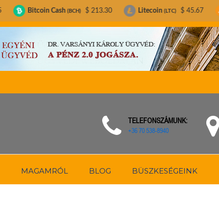
in Cash
$ 213.30
Litecoin
$ 45.67
Bitcoin
(BCH)
(LTC)
(BTC
TELEFONSZÁMUNK:
+36 70 538-8940
MAGAMRÓL
BLOG
BÜSZKESÉGEINK