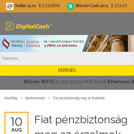
Digitalcash.hu
ellar
$ 0.162896
Bitcoin Cash
$ 216.41
Lite
(XLM)
(BCH)
Bitcoin (BTC)
20 532 532,03 HUF
0,04%
Ethereum (ETH
Kezdőlap
Bankrendszer
Fiat pénzbiztonság meg az érzelmek.
Fiat pénzbiztonság
10
AUG