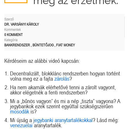
meg az érzelmek.
Szerző
DR. VARSÁNYI KÁROLY
Kommentek
0 KOMMENT
Kategória
BANKRENDSZER
,
BÜNTETŐJOG
,
FIAT MONEY
Kérdéseim az alábbi videó kapcsán:
Decentralizált, blokklánc rendszerben hogyan történt
volna meg ez a fajta
zárolás
?
Ha nem akarnák elérhetővé tenni a zárolt vagyont,
akkor elégetnék a fenti rendszerben?
Mi a „bűnös vagyon” és mi a nép „tiszta” vagyona? A
jegybankok ezek szerint egyúttal szükségszerűen
mosodák
is?
Mi újság a
jegybanki aranytartalékokkal
? Lásd még:
venezuelai
aranytartalék.