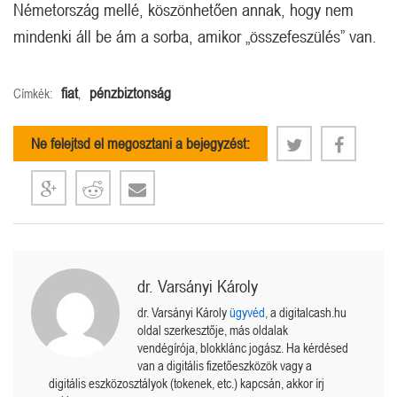
Németország mellé, köszönhetően annak, hogy nem
mindenki áll be ám a sorba, amikor „összefeszülés” van.
fiat
pénzbiztonság
Címkék:
,
Ne felejtsd el megosztani a bejegyzést:
dr. Varsányi Károly
dr. Varsányi Károly
ügyvéd
, a digitalcash.hu
oldal szerkesztője, más oldalak
vendégírója, blokklánc jogász. Ha kérdésed
van a digitális fizetőeszközök vagy a
digitális eszközosztályok (tokenek, etc.) kapcsán, akkor írj