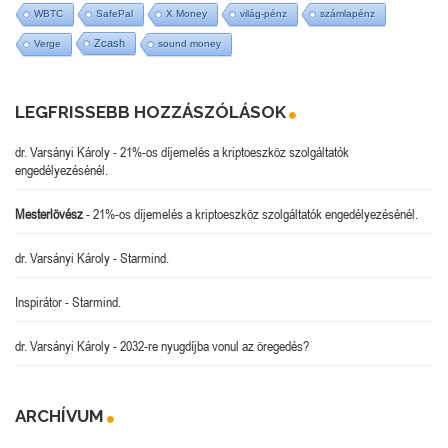
WBTC
SafePal
X Money
világ-pénz
számlapénz
Zcash
Verge
sound money
LEGFRISSEBB HOZZÁSZÓLÁSOK
dr. Varsányi Károly
-
21%-os díjemelés a kriptoeszköz szolgáltatók
engedélyezésénél.
Mesterlövész
-
21%-os díjemelés a kriptoeszköz szolgáltatók engedélyezésénél.
dr. Varsányi Károly
-
Starmind.
Inspirátor
-
Starmind.
dr. Varsányi Károly
-
2032-re nyugdíjba vonul az öregedés?
ARCHÍVUM