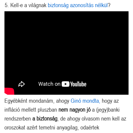
Kell-e a világnak
biztonság azonosítás nélkül
?
Egyébként mondanám, ahogy
Ginó mondta,
hogy az
infláció mellett pluszban
nem nagyon jó
a (jegy)banki
rendszerben
a biztonság
, de ahogy olvasom nem kell az
oroszokat azért temetni anyagilag, odaértek