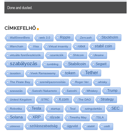
Done and dusted.
CÍMKEFELHŐ
Ripple
Stockholm
WallStreetBets
web 3.0
Zencash
stabil coin
robot
Wanchain
Visa
Virtual insanity
virtuális fizetőeszközök
szankciók
Shitcoin
Ukraine
szabályozás
Stabilcoin
Segwit
tumbling
Tether
token
taxation
Vivek Ramaswamy
The Pirate Bay
személyazonosítás
Roger Ver
whisky
Trump
szavazás
Satoshi Nakamoto
Satoshi
Whiskey
X.com
Strategy
United Kingdom
STRC
The DAO
Tesla
SEC
Robotika
startup
Teal
szingularitás
Solana
XRP
tőzsde
Timothy May
TSLA
szólásszabadság
ügyvéd
utreexo
stabil
usdt