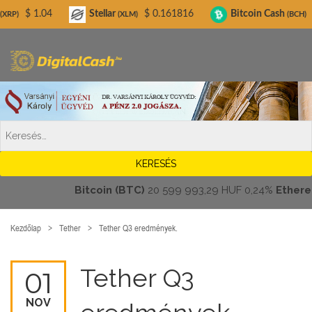
Digitalcash.hu
Stellar
$ 0.161816
Bitcoin Cash
$ 216.24
(XLM)
(BCH)
Bitcoin (BTC)
20 599 993,29 HUF
0,24%
Ethereum (
Kezdőlap
Tether
Tether Q3 eredmények.
Tether Q3
01
NOV