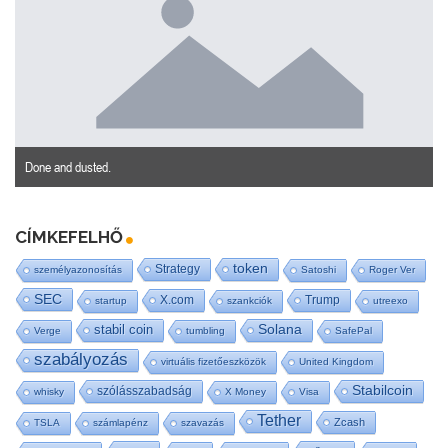
Done and dusted.
CÍMKEFELHŐ
token
Strategy
személyazonosítás
Satoshi
Roger Ver
SEC
X.com
Trump
startup
szankciók
utreexo
stabil coin
Solana
Verge
tumbling
SafePal
szabályozás
virtuális fizetőeszközök
United Kingdom
Stabilcoin
szólásszabadság
whisky
X Money
Visa
Tether
Zcash
TSLA
számlapénz
szavazás