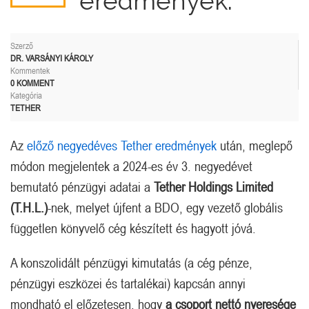
eredmények.
Szerző
DR. VARSÁNYI KÁROLY
Kommentek
0 KOMMENT
Kategória
TETHER
Az
előző negyedéves Tether eredmények
után, meglepő
módon megjelentek a 2024-es év 3. negyedévet
bemutató pénzügyi adatai a
Tether Holdings Limited
(T.H.L.)
-nek, melyet újfent a BDO, egy vezető globális
független könyvelő cég készített és hagyott jóvá.
A konszolidált pénzügyi kimutatás (a cég pénze,
pénzügyi eszközei és tartalékai) kapcsán annyi
mondható el előzetesen, hogy
a csoport nettó nyeresége