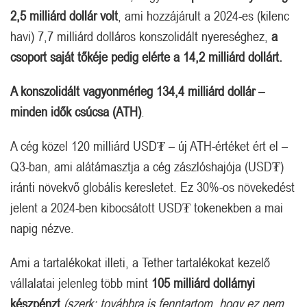
2,5 milliárd dollár volt
, ami hozzájárult a 2024-es (kilenc
havi) 7,7 milliárd dolláros konszolidált nyereséghez,
a
csoport saját tőkéje pedig elérte a 14,2 milliárd dollárt.
A konszolidált vagyonmérleg 134,4 milliárd dollár –
minden idők csúcsa (ATH)
.
A cég közel 120 milliárd USD₮ – új ATH-értéket ért el –
Q3-ban, ami alátámasztja a cég zászlóshajója (USD₮)
iránti növekvő globális keresletet. Ez 30%-os növekedést
jelent a 2024-ben kibocsátott USD₮ tokenekben a mai
napig nézve.
Ami a tartalékokat illeti, a Tether tartalékokat kezelő
vállalatai jelenleg több mint
105 milliárd dollárnyi
készpénzt
(szerk: továbbra is fenntartom, hogy ez nem