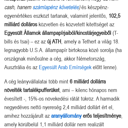
cash, hanem
számlapénz követelés
)
és készpénz-
egyenértékes eszközt tartanak, valamint jelentős,
102,5
milliárd dolláros
közvetlen és közvetett kitettséget az
Egyesült Államok állampapírjaiból/kincstárjegyeiből
(T-
bills és tsai) – ez az
új ATH
, amely a Tethert a világ 18.
legnagyobb U.S.A. állampapír birtokosa közé sorolja (ha
országnak minősülne a cég, akkor Németország,
Ausztrália és az
Egyesült Arab Emírségek
előtt lenne).
A cég leányvállalatai több mint
6 milliárd dollárra
növelték tartalékpufferüket
, ami – kilenc hónapos nem
évesített -, 15%-os növekedési rátát tükröz. A harmadik
negyedéves nettó nyereség 2,4 milliárd dollárt ért el,
amihez hozzájárult az
aranyállomány
erős teljesítménye
,
amely körülbelül 1,1 milliárd dollár nem realizált