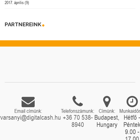
2017. április
(9)
PARTNEREINK
Email címünk:
Telefonszámunk:
Címünk:
Munkaidő
rvarsanyi@digitalcash.hu
+36 70 538-
Budapest,
Hétfő 
8940
Hungary
Pénte
9.00 -
17.00