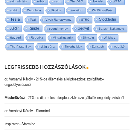
robot
tőzsde
szingularitás
usdt
The DAO
WBTC
stabil
Wanchain
Ukraine
taxation
WallStreetBets
Tesla
Stockholm
Teal
Vivek Ramaswamy
STRC
XRP
Ripple
Segwit
sound money
Satoshi Nakamoto
ügyvéd
Robotika
Virtual insanity
Shitcoin
Whiskey
The Pirate Bay
világ-pénz
Timothy May
Zencash
web 3.0
LEGFRISSEBB HOZZÁSZÓLÁSOK
dr. Varsányi Károly
-
21%-os díjemelés a kriptoeszköz szolgáltatók
engedélyezésénél.
Mesterlövész
-
21%-os díjemelés a kriptoeszköz szolgáltatók engedélyezésénél.
dr. Varsányi Károly
-
Starmind.
Inspirátor
-
Starmind.