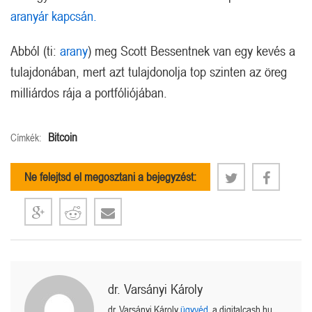
aranyár kapcsán.
Abból (ti:
arany
) meg Scott Bessentnek van egy kevés a
tulajdonában, mert azt tulajdonolja top szinten az öreg
milliárdos rája a portfóliójában.
Bitcoin
Címkék:
Ne felejtsd el megosztani a bejegyzést:
dr. Varsányi Károly
dr. Varsányi Károly
ügyvéd
, a digitalcash.hu