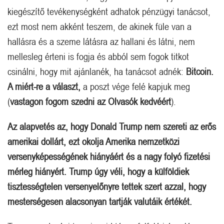
kiegészítő tevékenységként adhatok pénzügyi tanácsot,
ezt most nem akként teszem, de akinek füle van a
hallásra és a szeme látásra az hallani és látni, nem
mellesleg érteni is fogja és abból sem fogok titkot
csinálni, hogy mit ajánlanék, ha tanácsot adnék:
Bitcoin.
A miért-re a választ,
a poszt vége felé kapjuk meg
(
vastagon fogom szedni
az Olvasók kedvéért
).
Az alapvetés az, hogy Donald Trump nem szereti az erős
amerikai dollárt, ezt okolja Amerika nemzetközi
versenyképességének hiányáért és a nagy folyó fizetési
mérleg hiányért. Trump úgy véli, hogy a külföldiek
tisztességtelen versenyelőnyre tettek szert azzal, hogy
mesterségesen alacsonyan tartják valutáik értékét.