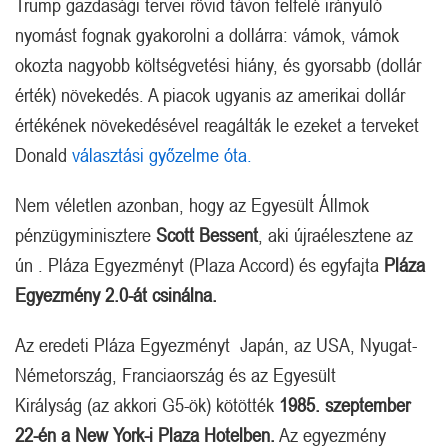
Trump gazdasági tervei rövid távon felfelé irányuló
nyomást fognak gyakorolni a dollárra: vámok, vámok
okozta nagyobb költségvetési hiány, és gyorsabb (dollár
érték) növekedés. A piacok ugyanis az amerikai dollár
értékének növekedésével reagálták le ezeket a terveket
Donald
választási győzelme óta.
Nem véletlen azonban, hogy az Egyesült Állmok
pénzügyminisztere
Scott Bessent
, aki újraélesztene az
ún . Pláza Egyezményt (Plaza Accord) és egyfajta
Pláza
Egyezmény 2.0-át csinálna.
Az eredeti Pláza Egyezményt Japán, az USA, Nyugat-
Németország, Franciaország és az Egyesült
Királyság (az akkori G5-ök) kötötték
1985. szeptember
22-én a New York-i Plaza Hotelben.
Az egyezmény