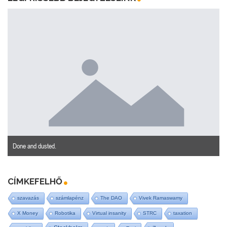
Done and dusted.
CÍMKEFELHŐ
szavazás
számlapénz
The DAO
Vivek Ramaswamy
X Money
Robotika
Virtual insanity
STRC
taxation