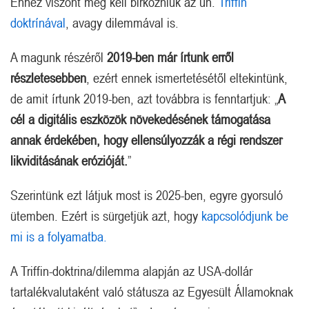
Ehhez viszont meg kell birkózniuk az ún.
Triffin
doktrínával
, avagy dilemmával is.
A magunk részéről
2019-ben már írtunk erről
részletesebben
, ezért ennek ismertetésétől eltekintünk,
de amit írtunk 2019-ben, azt továbbra is fenntartjuk: „
A
cél a digitális eszközök növekedésének támogatása
annak érdekében, hogy ellensúlyozzák a régi rendszer
likviditásának erózióját.
”
Szerintünk ezt látjuk most is 2025-ben, egyre gyorsuló
ütemben. Ezért is sürgetjük azt, hogy
kapcsolódjunk be
mi is a folyamatba.
A Triffin-doktrina/dilemma alapján az USA-dollár
tartalékvalutaként való státusza az Egyesült Államoknak