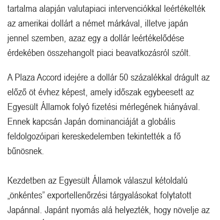
tartalma alapján valutapiaci intervenciókkal leértékelték
az amerikai dollárt a német márkával, illetve japán
jennel szemben, azaz egy a dollár leértékelődése
érdekében összehangolt piaci beavatkozásról szólt.
A Plaza Accord idejére a dollár 50 százalékkal drágult az
előző öt évhez képest, amely időszak egybeesett az
Egyesült Államok folyó fizetési mérlegének hiányával.
Ennek kapcsán Japán dominanciáját a globális
feldolgozóipari kereskedelemben tekintették a fő
bűnösnek.
Kezdetben az Egyesült Államok válaszul kétoldalú
„önkéntes” exportellenőrzési tárgyalásokat folytatott
Japánnal. Japánt nyomás alá helyezték, hogy növelje az