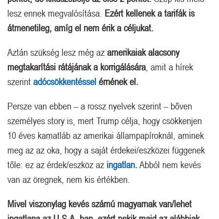
lesz ennek megvalósítása.
Ezért kellenek a tarifák is
átmenetileg, amíg el nem érik a céljukat.
Aztán szükség lesz még az
amerikaiak alacsony
megtakarítási rátájának a korrigálására
, amit a hírek
szerint
adócsökkentéssel
érnének el.
Persze van ebben – a rossz nyelvek szerint – bőven
személyes story is, mert Trump célja, hogy csökkenjen
10 éves kamatláb az amerikai állampapíroknál, aminek
meg az az oka, hogy a saját érdekei/eszközei függenek
tőle: ez az érdek/eszköz az
ingatlan
.
Abból nem kevés
van az öregnek, nem kis értékben.
Mivel viszonylag kevés számú magyarnak van/lehet
ingatlana az U.S.A.-ban, ezért nekik majd az alábbiak