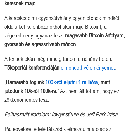
keresnek majd
.
A kereskedelmi egyensúlyhiány egyenletének mindkét
oldala két különböző okból akar majd Bitcoint, a
végeredmény ugyanaz lesz:
magasabb Bitcoin árfolyam,
gyorsabb és agresszívabb módon.
A fentiek okán még mindig tartom a néhány hete a
Tőkeportál konferenciáján
elmondott véleményemet
:
„
Hamarabb fogunk
100k-ról eljutni 1 millióra
, mint
jutottunk 10k-ról 100k-ra.
” Azt nem állítottam, hogy ez
zökkenőmentes lesz.
Felhasznált irodalom: lowyinstitute és Jeff Park írása.
Ps:
egyelőre felfelé látszódik elmozdulni a piac az