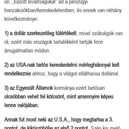
ún. „túlzott kiváltságokat” ad a pénzügyi
tranzakciókban/kereskedelemben, és ennek van néhány
következménye:
1) a dollár szerkezetileg túlértékelt
, mivel szükségük van
rá, ezért más országok tartalékként tartják fenn
árrugalmatlan módon.
2)
az USA-nak tartós kereskedelmi mérleghiánnyal kell
rendelkeznie
ahhoz, hogy a világot elláthassa dollárral.
3)
az Egyesült Államok
kormánya ezért tartósan
olcsóbban vehet fel kölcsönt, mint amennyire képes
lenne valójában.
Annak fut most neki az U.S.A., hogy megtartsa a 3.
pontot, de kiküszöbölje az első 2 pontot.
Szép kis meló