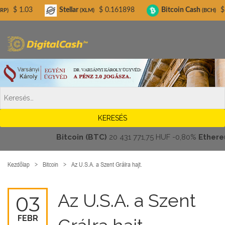
Digitalcash.hu
Stellar
$ 0.161898
Bitcoin Cash
$ 215.70
(XLM)
(BCH)
Bitcoin (BTC)
20 431 771,75 HUF
-0,80%
Ethereum (E
Kezdőlap
Bitcoin
Az U.S.A. a Szent Grálra hajt.
Az U.S.A. a Szent
03
FEBR