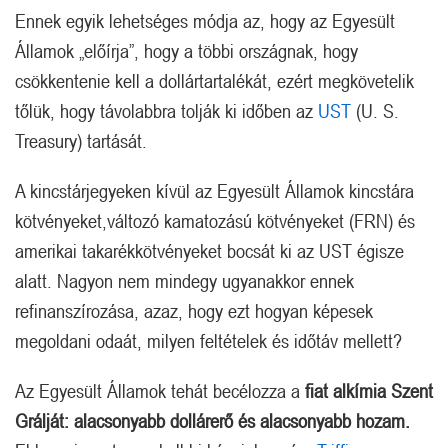
Ennek egyik lehetséges módja az, hogy az Egyesült
Államok „előírja”, hogy a többi országnak, hogy
csökkentenie kell a dollártartalékát, ezért megkövetelik
tőlük, hogy távolabbra tolják ki időben az
UST
(U. S.
Treasury) tartását.
A kincstárjegyeken kívül az Egyesült Államok kincstára
kötvényeket,változó kamatozású kötvényeket (FRN) és
amerikai takarékkötvényeket bocsát ki az UST égisze
alatt. Nagyon nem mindegy ugyanakkor ennek
refinanszírozása, azaz, hogy ezt hogyan képesek
megoldani odaát, milyen feltételek és időtáv mellett?
Az Egyesült Államok tehát becélozza a
fiat alkímia Szent
Grálját:
alacsonyabb dollárerő és alacsonyabb hozam.