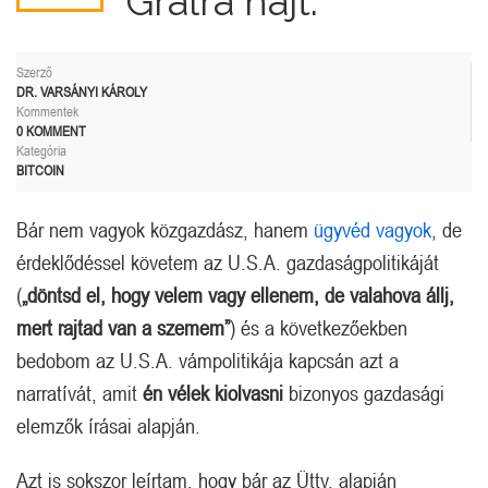
Grálra hajt.
Szerző
DR. VARSÁNYI KÁROLY
Kommentek
0 KOMMENT
Kategória
BITCOIN
Bár nem vagyok közgazdász, hanem
ügyvéd vagyok
, de
érdeklődéssel követem az U.S.A. gazdaságpolitikáját
(
„döntsd el, hogy velem vagy ellenem, de valahova állj,
mert rajtad van a szemem”
) és a következőekben
bedobom az U.S.A. vámpolitikája kapcsán azt a
narratívát, amit
én vélek kiolvasni
bizonyos gazdasági
elemzők írásai alapján.
Azt is sokszor leírtam, hogy bár az Üttv. alapján