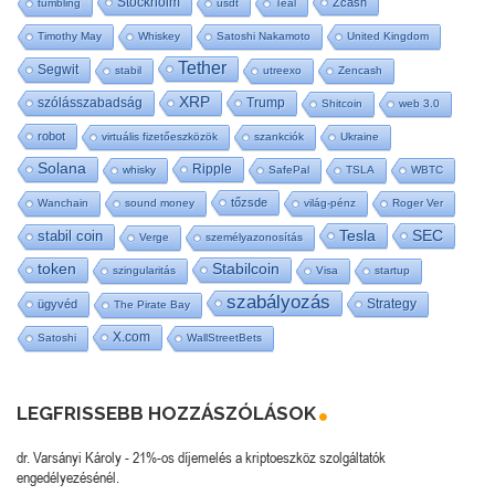
Stockholm
Zcash
tumbling
usdt
Teal
Timothy May
Whiskey
Satoshi Nakamoto
United Kingdom
Tether
Segwit
stabil
utreexo
Zencash
XRP
szólásszabadság
Trump
Shitcoin
web 3.0
robot
virtuális fizetőeszközök
szankciók
Ukraine
Solana
Ripple
whisky
SafePal
TSLA
WBTC
tőzsde
Wanchain
sound money
világ-pénz
Roger Ver
Tesla
SEC
stabil coin
Verge
személyazonosítás
token
Stabilcoin
szingularitás
Visa
startup
szabályozás
Strategy
ügyvéd
The Pirate Bay
X.com
Satoshi
WallStreetBets
LEGFRISSEBB HOZZÁSZÓLÁSOK
dr. Varsányi Károly
-
21%-os díjemelés a kriptoeszköz szolgáltatók
engedélyezésénél.