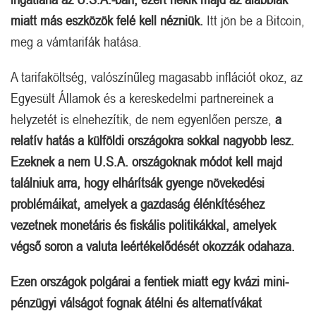
miatt más eszközök felé kell nézniük.
Itt jön be a Bitcoin,
meg a vámtarifák hatása.
A tarifaköltség, valószínűleg magasabb inflációt okoz, az
Egyesült Államok és a kereskedelmi partnereinek a
helyzetét is elnehezítik, de nem egyenlően persze,
a
relatív hatás a külföldi országokra sokkal nagyobb lesz.
Ezeknek a nem U.S.A. országoknak módot kell majd
találniuk arra, hogy elhárítsák gyenge növekedési
problémáikat, amelyek a gazdaság élénkítéséhez
vezetnek monetáris és fiskális politikákkal, amelyek
végső soron a valuta leértékelődését okozzák odahaza.
Ezen országok polgárai a fentiek miatt egy kvázi mini-
pénzügyi válságot fognak átélni és alternatívákat