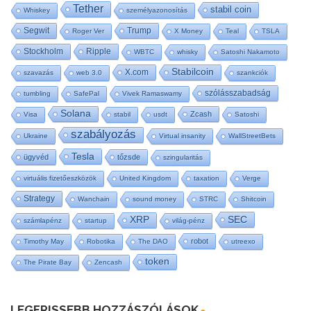
Tether
stabil coin
Whiskey
személyazonosítás
Segwit
Trump
Roger Ver
X Money
Teal
TSLA
Stockholm
Ripple
WBTC
whisky
Satoshi Nakamoto
Stabilcoin
X.com
szavazás
web 3.0
szankciók
szólásszabadság
tumbling
SafePal
Vivek Ramaswamy
Solana
Zcash
Visa
stabil
usdt
Satoshi
szabályozás
Ukraine
Virtual insanity
WallStreetBets
Tesla
ügyvéd
tőzsde
szingularitás
virtuális fizetőeszközök
United Kingdom
taxation
Verge
Strategy
Wanchain
sound money
STRC
Shitcoin
SEC
XRP
számlapénz
startup
világ-pénz
robot
Timothy May
Robotika
The DAO
utreexo
token
The Pirate Bay
Zencash
LEGFRISSEBB HOZZÁSZÓLÁSOK