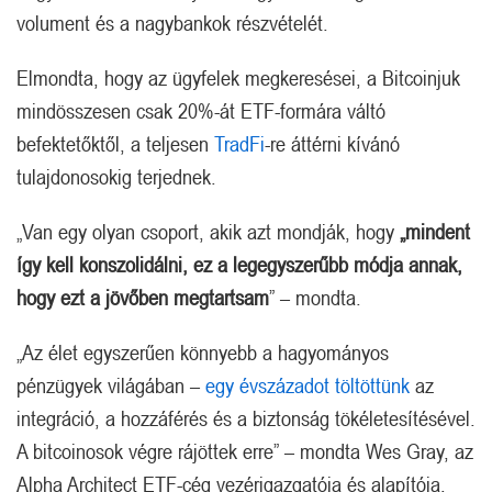
volument és a nagybankok részvételét.
Elmondta, hogy az ügyfelek megkeresései, a Bitcoinjuk
mindösszesen csak 20%-át ETF-formára váltó
befektetőktől, a teljesen
TradFi
-re áttérni kívánó
tulajdonosokig terjednek.
„Van egy olyan csoport, akik azt mondják, hogy
„mindent
így kell konszolidálni, ez a legegyszerűbb módja annak,
hogy ezt a jövőben megtartsam
” – mondta.
„Az élet egyszerűen könnyebb a hagyományos
pénzügyek világában –
egy évszázadot töltöttünk
az
integráció, a hozzáférés és a biztonság tökéletesítésével.
A bitcoinosok végre rájöttek erre” – mondta Wes Gray, az
Alpha Architect ETF-cég vezérigazgatója és alapítója,