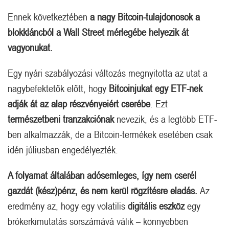
Ennek következtében
a nagy Bitcoin-tulajdonosok a
blokkláncból a Wall Street mérlegébe helyezik át
vagyonukat.
Egy nyári szabályozási változás megnyitotta az utat a
nagybefektetők előtt, hogy
Bitcoinjukat egy ETF-nek
adják át az alap részvényeiért cserébe
. Ezt
természetbeni tranzakciónak
nevezik, és a legtöbb ETF-
ben alkalmazzák, de a Bitcoin-termékek esetében csak
idén júliusban engedélyezték.
A folyamat általában adósemleges, így nem cserél
gazdát (kész)pénz, és nem kerül rögzítésre eladás.
Az
eredmény az, hogy egy volatilis
digitális eszköz
egy
brókerkimutatás sorszámává válik – könnyebben