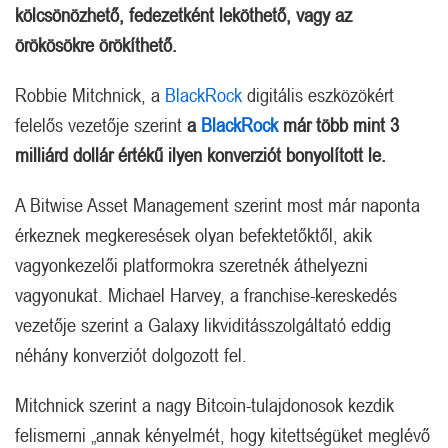
kölcsönözhető, fedezetként leköthető, vagy az
örökösökre örökíthető.
Robbie Mitchnick, a
BlackRock
digitális eszközökért
felelős vezetője szerint
a
BlackRock
már több mint 3
milliárd dollár értékű ilyen konverziót bonyolított le.
A Bitwise Asset Management szerint most már naponta
érkeznek megkeresések olyan befektetőktől, akik
vagyonkezelői platformokra szeretnék áthelyezni
vagyonukat. Michael Harvey, a franchise-kereskedés
vezetője szerint a Galaxy likviditásszolgáltató eddig
néhány konverziót dolgozott fel.
Mitchnick szerint a nagy Bitcoin-tulajdonosok kezdik
felismerni „annak kényelmét, hogy kitettségüket meglévő