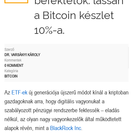
befektetők: lassan
a Bitcoin készlet
10%-a.
Szerző
DR. VARSÁNYI KÁROLY
Kommentek
0 KOMMENT
Kategória
BITCOIN
Az
ETF-ek
új generációja újszerű módot kínál a kriptoban
gazdagoknak arra, hogy digitális vagyonukat a
szabályozott pénzügyi rendszerbe fektessék – eladás
nélkül, az olyan nagy vagyonkezelők által működtetett
alapok révén, mint a
BlackRock Inc
.