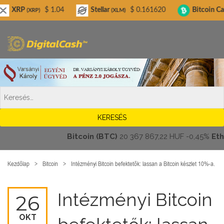
Digitalcash.hu
$ 1.04
Stellar
$ 0.161620
Bitcoin Cash
$ 2
)
(XLM)
(BCH)
Bitcoin (BTC)
20 367 867,22 HUF
-0,45%
Ethereu
Kezdőlap
Bitcoin
Intézményi Bitcoin befektetők: lassan a Bitcoin készlet 10%-a.
Intézményi Bitcoin
26
OKT