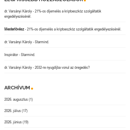
dr. Varsányi Károly
-
21%-os díjemelés a kriptoeszköz szolgáltatók
engedélyezésénél.
Mesterlövész
-
21%-os díjemelés a kriptoeszköz szolgáltatók engedélyezésénél.
dr. Varsányi Károly
-
Starmind.
Inspirátor
-
Starmind.
dr. Varsányi Károly
-
2032-re nyugdíjba vonul az öregedés?
ARCHÍVUM
2026. augusztus
(1)
2026. július
(17)
2026. június
(19)