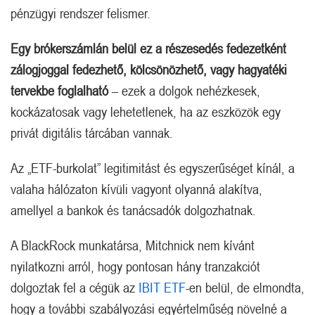
pénzügyi rendszer felismer.
Egy brókerszámlán belül ez a részesedés fedezetként
zálogjoggal fedezhető, kölcsönözhető, vagy hagyatéki
tervekbe foglalható
– ezek a dolgok nehézkesek,
kockázatosak vagy lehetetlenek, ha az eszközök egy
privát digitális tárcában vannak.
Az „ETF-burkolat” legitimitást és egyszerűséget kínál, a
valaha hálózaton kívüli vagyont olyanná alakítva,
amellyel a bankok és tanácsadók dolgozhatnak.
A BlackRock munkatársa, Mitchnick nem kívánt
nyilatkozni arról, hogy pontosan hány tranzakciót
dolgoztak fel a cégük az
IBIT ETF
-en belül, de elmondta,
hogy a további szabályozási egyértelműség növelné a