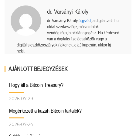
dr. Varsányi Károly
dr. Varsányi Károly
ügyvéd
, a digitalcash.hu
oldal szerkesztője, más oldalak
vendégírója, blokklánc jogász. Ha kérdésed
van a digitális fizetőeszközök vagy a
digitális eszközosztályok (tokenek, etc.) kapcsán, akkor írj
neki.
AJÁNLOTT BEJEGYZÉSEK
Hogy áll a Bitcoin Treasury?
2026-07-29
Megérkezett a kazah Bitcoin tartalék?
2026-07-24