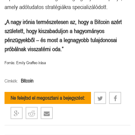
amely adótudatos stratégiákra specializálódott.
„A nagy irónia természetesen az, hogy a Bitcoin azért
született, hogy kiszabaduljon a hagyományos
pénzügyekből – és most a legnagyobb tulajdonosai
próbálnak visszatérni oda.”
Forrás: Emily Graffeo írása
Bitcoin
Címkék:
Ne felejtsd el megosztani a bejegyzést: