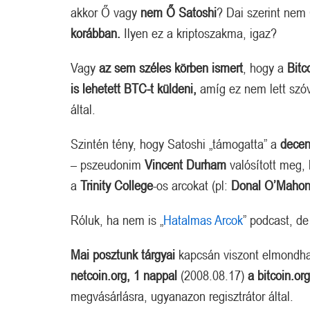
akkor Ő vagy
nem Ő Satoshi
? Dai szerint nem
korábban.
Ilyen ez a kriptoszakma, igaz?
Vagy
az sem széles körben ismert
, hogy a
Bitc
is lehetett BTC-t küldeni,
amíg ez nem lett szóvá
által.
Szintén tény, hogy Satoshi „támogatta” a
decen
– pszeudonim
Vincent Durham
valósított meg,
a
Trinity College
-os arcokat (pl:
Donal O’Maho
Róluk, ha nem is „
Hatalmas Arcok
” podcast, d
Mai posztunk tárgyai
kapcsán viszont elmondhat
netcoin.org, 1 nappal
(2008.08.17)
a bitcoin.or
megvásárlásra, ugyanazon regisztrátor által.