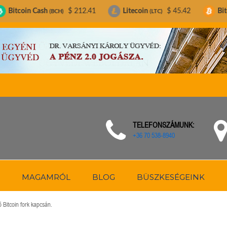
h
$ 212.41
Litecoin
$ 45.42
Bitcoin
$ 64
(BCH)
(LTC)
(BTC)
TELEFONSZÁMUNK:
+36 70 538-8940
MAGAMRÓL
BLOG
BÜSZKESÉGEINK
ő Bitcoin fork kapcsán.