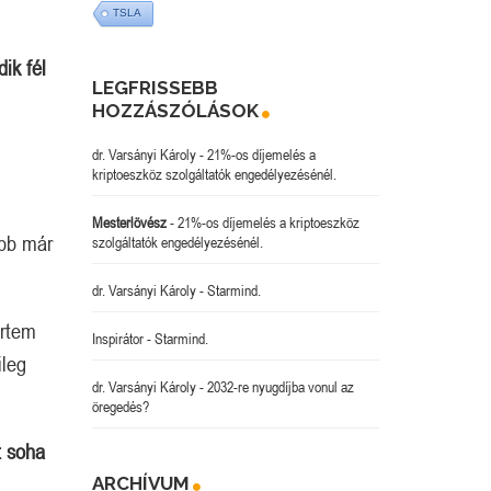
TSLA
ik fél
LEGFRISSEBB
HOZZÁSZÓLÁSOK
dr. Varsányi Károly
-
21%-os díjemelés a
kriptoeszköz szolgáltatók engedélyezésénél.
Mesterlövész
-
21%-os díjemelés a kriptoeszköz
bb már
szolgáltatók engedélyezésénél.
dr. Varsányi Károly
-
Starmind.
értem
Inspirátor
-
Starmind.
ileg
dr. Varsányi Károly
-
2032-re nyugdíjba vonul az
öregedés?
t soha
ARCHÍVUM