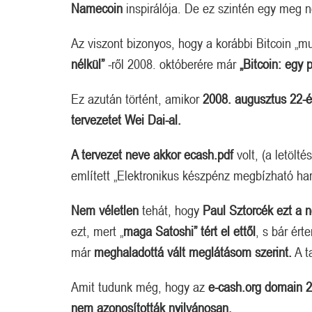
Namecoin
inspirálója. De ez szintén egy meg ne
Az viszont bizonyos, hogy a korábbi Bitcoin „
nélkül”
-ről 2008. októberére már
„Bitcoin: egy 
Ez azután történt, amikor
2008. augusztus 22-é
tervezetet Wei Dai-al.
A tervezet neve akkor ecash.pdf
volt, (a letölté
említett „Elektronikus készpénz megbízható har
Nem véletlen
tehát, hogy
Paul Sztorcék
ezt a n
ezt, mert „
maga Satoshi” tért el ettől
, s bár ér
már
meghaladottá vált meglátásom szerint.
A t
Amit tudunk még, hogy az
e-cash.org domain 2
nem azonosították nyilvánosan.