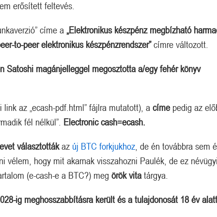
m erősített feltevés.
munkaverzió” címe a
„Elektronikus készpénz megbízható harmad
peer-to-peer elektronikus készpénzrendszer”
címre változott.
n Satoshi magánjelleggel megosztotta a/egy fehér könyv
si link az „ecash-pdf.html” fájlra mutatott), a
címe
pedig az elő
madik fél nélkül”.
Electronic cash=ecash.
evet választották
az
új BTC forkjukhoz
, de én továbbra sem 
teni vélem, hogy mit akarnak visszahozni Paulék, de ez névügy
artalom (e-cash-e a BTC?) meg
örök vita
tárgya.
028-ig meghosszabbításra került és a tulajdonosát 18 év alat