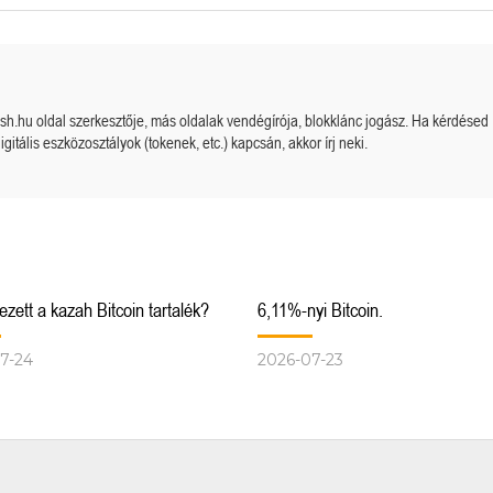
cash.hu oldal szerkesztője, más oldalak vendégírója, blokklánc jogász. Ha kérdésed
igitális eszközosztályok (tokenek, etc.) kapcsán, akkor írj neki.
zett a kazah Bitcoin tartalék?
6,11%-nyi Bitcoin.
7-24
2026-07-23