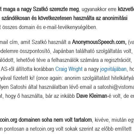
t maga a nagy Szatkó szerezte meg
, ugyanakkor erre
közvetl
 szándékosan és következetesen használta az anonimitási
t összes domain és e-mail-tevékenységében.
il cím, amit Szatkó használt a
AnonymousSpeech.com,
(v
delemre összpontosító, Japánban található szolgáltatás volt,
lódott, lehetővé téve a felhasználók számára a regisztrációt,
 AS-ről állította korábban
Craig Wright
a nagy
jogvitájában
, h
ával fizetett ki! (once again: anonim szolgáltatást hitelkártyá
lyen Satoshi által használatban lévő email a satoshi@vistom
ight, hogy ő használta, bár az inkább
Dave Kleiman
-é volt, de e
coin.org
domainen soha nem volt tartalom
, kivéve, miután eg
 pontosan a netcoin.org volt sokak szerint az előbb említett