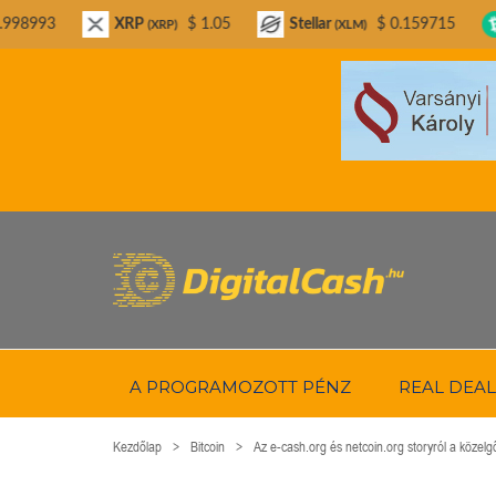
XRP
$ 1.05
Stellar
$ 0.159715
Bitcoin Cas
(XRP)
(XLM)
A PROGRAMOZOTT PÉNZ
REAL DEAL
Kezdőlap
Bitcoin
Az e-cash.org és netcoin.org storyról a közelg