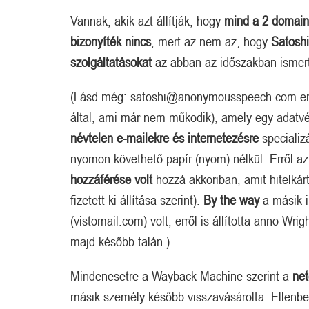
Vannak, akik azt állítják, hogy
mind a 2 domain
bizonyíték nincs
, mert az nem az, hogy
Satoshi
szolgáltatásokat
az abban az időszakban ismer
(Lásd még: satoshi@anonymousspeech.com ema
által, ami már nem működik), amely egy adatvé
névtelen e-mailekre és internetezésre
specializá
nyomon követhető papír (nyom) nélkül. Erről az
hozzáférése volt
hozzá akkoriban, amit hitelkárty
fizetett ki állítása szerint).
By the way
a másik i
(vistomail.com) volt, erről is állította anno Wr
majd később talán.)
Mindenesetre a Wayback Machine szerint a
net
másik személy később visszavásárolta. Ellenben