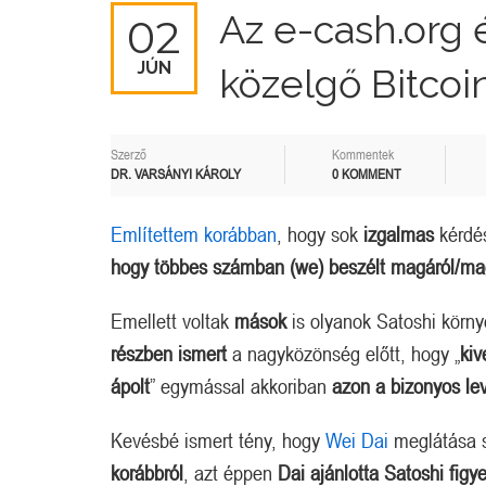
Az e-cash.org é
02
JÚN
közelgő Bitcoi
Szerző
Kommentek
DR. VARSÁNYI KÁROLY
0 KOMMENT
Említettem korábban
, hogy sok
izgalmas
kérdé
hogy többes számban (we) beszélt magáról/ma
Emellett voltak
mások
is olyanok Satoshi körn
részben ismert
a nagyközönség előtt, hogy „
kiv
ápolt
” egymással akkoriban
azon a bizonyos lev
Kevésbé ismert tény, hogy
Wei Dai
meglátása s
korábbról
, azt éppen
Dai ajánlotta Satoshi fig