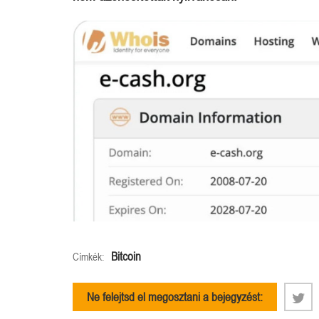
Bitcoin
Címkék:
Ne felejtsd el megosztani a bejegyzést: