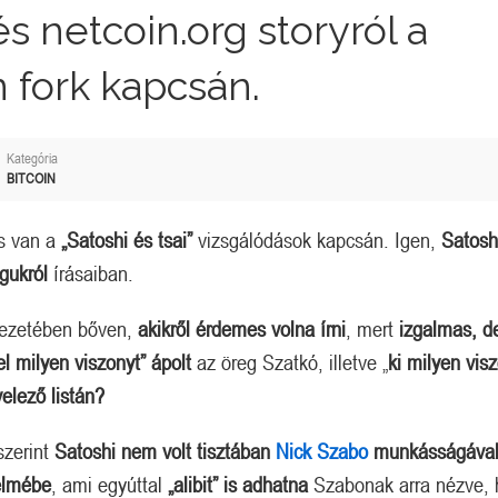
s netcoin.org storyról a
n fork kapcsán.
Kategória
BITCOIN
s van a
„Satoshi és tsai”
vizsgálódások kapcsán. Igen,
Satoshi
gukról
írásaiban.
yezetében bőven,
akikről érdemes volna írni
, mert
izgalmas, d
el milyen viszonyt” ápolt
az öreg Szatkó, illetve „
ki milyen vis
elező listán?
zerint
Satoshi nem volt tisztában
Nick Szabo
munkásságáva
yelmébe
, ami egyúttal
„alibit” is adhatna
Szabonak arra nézve, 