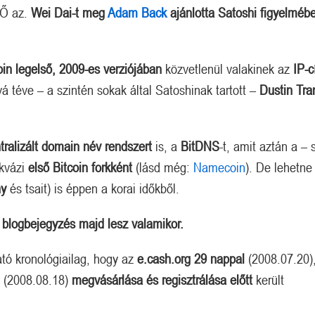
 Ő az.
Wei Dai-t meg
Adam Back
ajánlotta Satoshi figyelméb
oin legelső, 2009-es verziójában
közvetlenül valakinek az
IP-
 téve – a szintén sokak által Satoshinak tartott –
Dustin Tr
Megérkezett a kazah Bitcoin tartalék?
Orosz kriptós fejlemények.
tralizált domain név rendszert
is, a
BitDNS
-t, amit aztán a – 
 kvázi
első Bitcoin forkként
(lásd még:
Namecoin
). De lehetne 
ny
és tsait) is éppen a korai időkből.
e
blogbejegyzés majd lesz valamikor.
ó kronológiailag, hogy az
e.cash.org 29 nappal
(2008.07.20)
g
(2008.08.18)
megvásárlása és regisztrálása
előtt
került