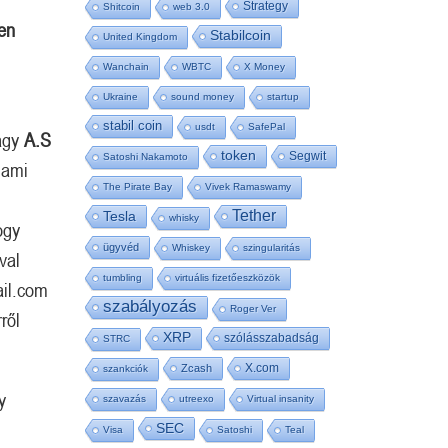
Strategy
Shitcoin
web 3.0
en
Stabilcoin
United Kingdom
Wanchain
WBTC
X Money
Ukraine
sound money
startup
stabil coin
usdt
SafePal
agy
A.S
token
Segwit
Satoshi Nakamoto
 ami
The Pirate Bay
Vivek Ramaswamy
Tether
Tesla
whisky
ogy
ügyvéd
Whiskey
szingularitás
val
tumbling
virtuális fizetőeszközök
ail.com
szabályozás
Roger Ver
rről
XRP
szólásszabadság
STRC
X.com
Zcash
szankciók
y
szavazás
utreexo
Virtual insanity
SEC
Visa
Satoshi
Teal