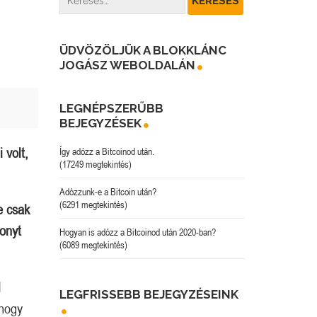
ÜDVÖZÖLJÜK A BLOKKLÁNC
JOGÁSZ WEBOLDALÁN
LEGNÉPSZERŰBB
BEJEGYZÉSEK
 volt,
Így adózz a Bitcoinod után.
(17249 megtekintés)
Adózzunk-e a Bitcoin után?
(6291 megtekintés)
e csak
zonyt
Hogyan is adózz a Bitcoinod után 2020-ban?
(6089 megtekintés)
l
LEGFRISSEBB BEJEGYZÉSEINK
hogy