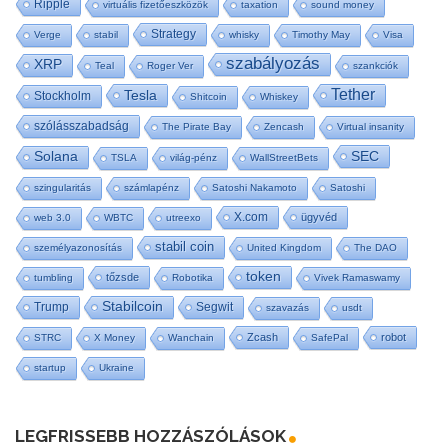
Ripple
virtuális fizetőeszközök
taxation
sound money
Strategy
Verge
stabil
whisky
Timothy May
Visa
szabályozás
XRP
Teal
Roger Ver
szankciók
Tether
Tesla
Stockholm
Shitcoin
Whiskey
szólásszabadság
The Pirate Bay
Zencash
Virtual insanity
SEC
Solana
TSLA
világ-pénz
WallStreetBets
szingularitás
számlapénz
Satoshi Nakamoto
Satoshi
X.com
ügyvéd
web 3.0
WBTC
utreexo
stabil coin
személyazonosítás
United Kingdom
The DAO
token
tőzsde
tumbling
Robotika
Vivek Ramaswamy
Stabilcoin
Trump
Segwit
szavazás
usdt
Zcash
robot
STRC
X Money
Wanchain
SafePal
startup
Ukraine
LEGFRISSEBB HOZZÁSZÓLÁSOK