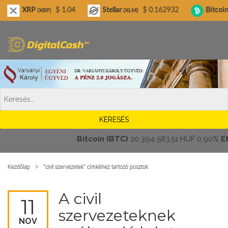
Digitalcash.hu
XRP
$ 1.04
Stellar
$ 0.162932
Bitcoin Cash
(XRP)
(XLM)
(B
Bitcoin (BTC)
20 394 583,51 HUF
0,90%
Ethe
Kezdőlap
"civil szervezetek" címkéhez tartozó posztok
A civil
11
szervezeteknek
NOV