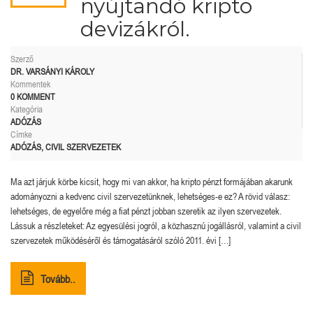
nyújtandó kripto
devizákról.
Szerző
DR. VARSÁNYI KÁROLY
Kommentek
0 KOMMENT
Kategória
ADÓZÁS
Címke
ADÓZÁS
,
CIVIL SZERVEZETEK
Ma azt járjuk körbe kicsit, hogy mi van akkor, ha kripto pénzt formájában akarunk
adományozni a kedvenc civil szervezetünknek, lehetséges-e ez? A rövid válasz:
lehetséges, de egyelőre még a fiat pénzt jobban szeretik az ilyen szervezetek.
Lássuk a részleteket: Az egyesülési jogról, a közhasznú jogállásról, valamint a civil
szervezetek működéséről és támogatásáról szóló 2011. évi […]
Tovább..