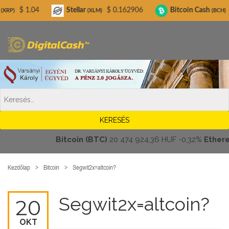
Digitalcash.hu
Stellar
$ 0.162906
Bitcoin Cash
$ 216.55
(XLM)
(BCH)
Bitcoin (BTC)
20 474 924,36 HUF
-0,32%
Ethereum (E
Kezdőlap
Bitcoin
Segwit2x=altcoin?
Segwit2x=altcoin?
20
OKT