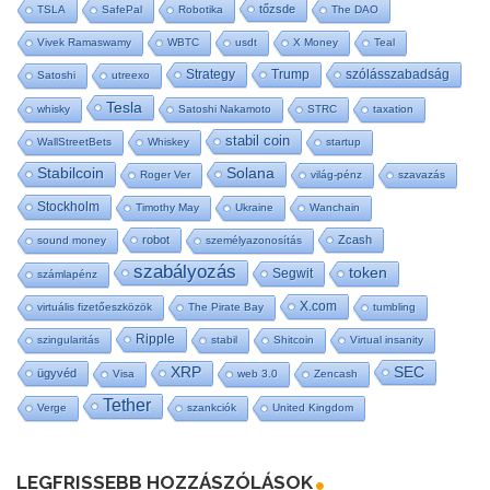
tőzsde
TSLA
SafePal
Robotika
The DAO
Vivek Ramaswamy
WBTC
usdt
X Money
Teal
Strategy
Trump
szólásszabadság
Satoshi
utreexo
Tesla
whisky
Satoshi Nakamoto
STRC
taxation
stabil coin
WallStreetBets
Whiskey
startup
Stabilcoin
Solana
Roger Ver
világ-pénz
szavazás
Stockholm
Timothy May
Ukraine
Wanchain
robot
Zcash
sound money
személyazonosítás
szabályozás
token
Segwit
számlapénz
X.com
virtuális fizetőeszközök
The Pirate Bay
tumbling
Ripple
szingularitás
stabil
Shitcoin
Virtual insanity
SEC
XRP
ügyvéd
Visa
web 3.0
Zencash
Tether
Verge
szankciók
United Kingdom
LEGFRISSEBB HOZZÁSZÓLÁSOK