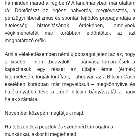
ha minden marad a régiben? A tanulmányban már utaltam
rá: Döntőrészt az egész habverés, megtévesztés, a
pénzügyi liberalizmus és spontán fejlődés propagandája a
hitelesség biztosításának érdekében, amelynek
végkimenetelét már korábban eldöntötték az azt
meghatározó erők.
Ami a vélekedésemben némi újdonságot jelent az az, hogy
a kisebb – nem „beavatott” – bányász tömörülések a
kapacitásuk egy részét az újfajta érme (érmék)
kitermelésére fogják fordítani, – ahogyan az a Bitcoin Cash
esetében korábban már megvalósult – megkönnyítve és
hatékonyabbá téve a „régi” bitcoin bányászatát a nagy
halak számára.
November közepén meglátjuk majd.
Ha tetszenek a posztok és szeretnéd támogatni a
munkánkat, akkor itt megteheted: