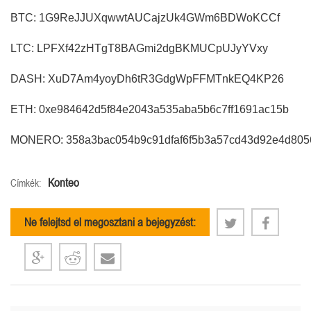
BTC: 1G9ReJJUXqwwtAUCajzUk4GWm6BDWoKCCf
LTC: LPFXf42zHTgT8BAGmi2dgBKMUCpUJyYVxy
DASH: XuD7Am4yoyDh6tR3GdgWpFFMTnkEQ4KP26
ETH: 0xe984642d5f84e2043a535aba5b6c7ff1691ac15b
MONERO: 358a3bac054b9c91dfaf6f5b3a57cd43d92e4d805
Konteo
Címkék:
Ne felejtsd el megosztani a bejegyzést: