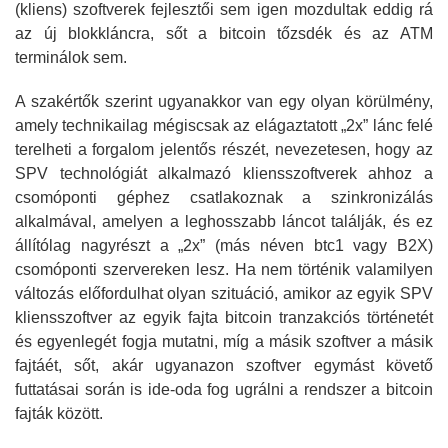
(kliens) szoftverek fejlesztői sem igen mozdultak eddig rá
az új blokkláncra, sőt a bitcoin tőzsdék és az ATM
terminálok sem.
A szakértők szerint ugyanakkor van egy olyan körülmény,
amely technikailag mégiscsak az elágaztatott „2x” lánc felé
terelheti a forgalom jelentős részét, nevezetesen, hogy az
SPV technológiát alkalmazó kliensszoftverek ahhoz a
csomóponti géphez csatlakoznak a szinkronizálás
alkalmával, amelyen a leghosszabb láncot találják, és ez
állítólag nagyrészt a „2x” (más néven btc1 vagy B2X)
csomóponti szervereken lesz. Ha nem történik valamilyen
változás előfordulhat olyan szituáció, amikor az egyik SPV
kliensszoftver az egyik fajta bitcoin tranzakciós történetét
és egyenlegét fogja mutatni, míg a másik szoftver a másik
fajtáét, sőt, akár ugyanazon szoftver egymást követő
futtatásai során is ide-oda fog ugrálni a rendszer a bitcoin
fajták között.