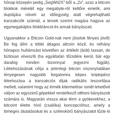
hónap közepén pedig „SegWit2X”-ből a „2x”, azaz a bitcoin
blokkok méretét egy megabyte-ról kettőre emelik, ami
duplájára növeli az időegység alatt végrehajtható
tranzakciók számát, a tervek szerint magára hagyva az
egymegabájtos blokkláncot és annak bányászait.
Ugyanakkor a Bitcoin Gold-nak nem jósolok fényes jövőt:
Be fog állni a többi átlagos altcoin közé, és néhány
hónapos hullámzást követően az értékét (árát) lassan, de
biztosan elveszíti (ha egyáltalán tőzsdére kerül, bár egy
darabig minden bizonnyal jegyezni fogják).
Létrehozásának célja a jelenlegi bitcoin viszonylatában
lényegesen nagyobb forgalomra képes kriptopénz
létrehozása a tranzakciós díjak radikális leszorítása
mellett, valamint hogy az érmék kitermelése ismét lehetővé
váljon az egyszerű gépekkel rendelkező otthoni bányászok
számára is. Magyarán vissza akar térni a gyökerekhez, a
bitcoint életre hívó (csalóka) koncepcióhoz, amely a
tömeges átutalásokat és a széleskörű bányászatot tűzte ki