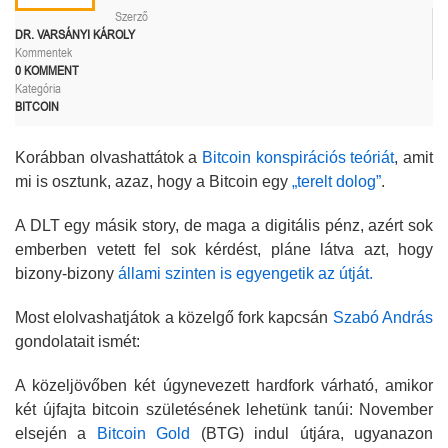
Szerző
DR. VARSÁNYI KÁROLY
Kommentek
0 KOMMENT
Kategória
BITCOIN
Korábban olvashattátok a
Bitcoin konspirációs teóriát
, amit
mi is osztunk, azaz, hogy a Bitcoin egy
„terelt dolog”
.
A DLT egy másik story, de maga a digitális pénz, azért sok
emberben vetett fel sok kérdést, pláne látva azt, hogy
bizony-bizony
állami szinten is egyengetik az útját.
Most elolvashatjátok a közelgő fork kapcsán
Szabó András
gondolatait ismét:
A közeljövőben két úgynevezett hardfork várható, amikor
két újfajta bitcoin születésének lehetünk tanúi: November
elsején a
Bitcoin Gold
(BTG) indul útjára, ugyanazon