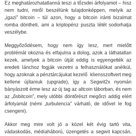
Ez meghatározhatatlanná teszi a tőzsdei árfolyamot – hisz
nem tudni, miről beszélünk tulajdonképpen, melyik az
„igazi” bitcoin – túl azon, hogy a bitcoin iránti bizalmat
romba döntheti, ami a kriptopénz puszta létét sodorhatja
veszélybe.
Meggyőződésem, hogy nem így lesz, mert mielőtt
problémát okozna és elfajulna a dolog, azok a láthatatlan
kezek, amelyek a bitcoin útját eddig is egyengették az
eredeti lánchoz fogják vezetni a felhasználókat anélkül,
hogy azoknak a pénztárcájukat kezelő kliensszoftvert meg
kellene újítaniuk (upgrade), így a Segwit2x nyomán
bányászott érme lesz az új tag az altcoin táborban, és nem
az „ősbitcoin”, mely utóbbi döntőrészt megőrzi addig elért
árfolyamát (némi „turbulencia” várható, de idővel le fog
csengeni).
Akkor meg mire volt jó a közel két évig tartó vita,
vádaskodás, médiaháború, üzengetés a segwit kapcsán,