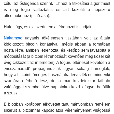
célul az őslegenda szerint. Ehhez a titkosítási algoritmust
is meg fogja változtatni, és azt közelíti a népszerű
altcoinokéhoz (pl. Zcash).
Halott ügy, és ezt szerintem a létrehozói is tudják.
Nakamoto
ugyanis tökéletesen tisztában volt az általa
kidolgozott bitcoin korlátaival, mégis abban a formában
hozta létre, amiben létrehozta, és később sem javasolta a
módosítását (a bitcoin létrehozását követően még közel két
évig cikkezett az interneten). A főguru eltűnését követően a
„visszamaradt” propagandisták ugyan sokáig harsogták,
hogy a bitcoint tömeges használatra tervezték és mindenki
számára elérhető lesz, de a már kezdetekkor látható
valósággal szembesülve napjainkra kezd kifogyni belőlük
a szusz.
E blogban korábban elkövetett tanulmányomban remélem
sikerült a bitcoinnal kapcsolatos véleményemet világossá