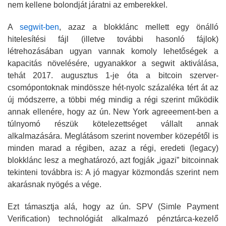
nem kellene bolondját járatni az emberekkel.
A
segwit-ben
, azaz a blokklánc mellett egy önálló
hitelesítési fájl (illetve további hasonló fájlok)
létrehozásában ugyan vannak komoly lehetőségek a
kapacitás növelésére, ugyanakkor a segwit aktiválása,
tehát 2017. augusztus 1-je óta a bitcoin szerver-
csomópontoknak mindössze hét-nyolc százaléka tért át az
új módszerre, a többi még mindig a régi szerint működik
annak ellenére, hogy az ún. New York agreeement-ben a
túlnyomó részük kötelezettséget vállalt annak
alkalmazására. Meglátásom szerint november közepétől is
minden marad a régiben, azaz a régi, eredeti (legacy)
blokklánc lesz a meghatározó, azt fogják „igazi” bitcoinnak
tekinteni továbbra is: A jó magyar közmondás szerint nem
akarásnak nyögés a vége.
Ezt támasztja alá, hogy az ún. SPV (Simle Payment
Verification) technológiát alkalmazó pénztárca-kezelő