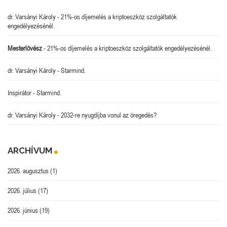
dr. Varsányi Károly
-
21%-os díjemelés a kriptoeszköz szolgáltatók
engedélyezésénél.
Mesterlövész
-
21%-os díjemelés a kriptoeszköz szolgáltatók engedélyezésénél.
dr. Varsányi Károly
-
Starmind.
Inspirátor
-
Starmind.
dr. Varsányi Károly
-
2032-re nyugdíjba vonul az öregedés?
ARCHÍVUM
2026. augusztus
(1)
2026. július
(17)
2026. június
(19)