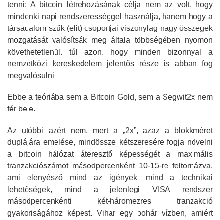
tenni: A bitcoin létrehozásának célja nem az volt, hogy
mindenki napi rendszerességgel használja, hanem hogy a
társadalom szűk (elit) csoportjai viszonylag nagy összegek
mozgatását valósítsák meg általa többségében nyomon
követhetetlenül, túl azon, hogy minden bizonnyal a
nemzetközi kereskedelem jelentős része is abban fog
megvalósulni.
Ebbe a teóriába sem a Bitcoin Gold, sem a Segwit2x nem
fér bele.
Az utóbbi azért nem, mert a „2x”, azaz a blokkméret
duplájára emelése, mindössze kétszeresére fogja növelni
a bitcoin hálózat áteresztő képességét a maximális
tranzakciószámot másodpercenként 10-15-re feltornázva,
ami elenyésző mind az igények, mind a technikai
lehetőségek, mind a jelenlegi VISA rendszer
másodpercenkénti két-háromezres tranzakció
gyakoriságához képest. Vihar egy pohár vízben, amiért