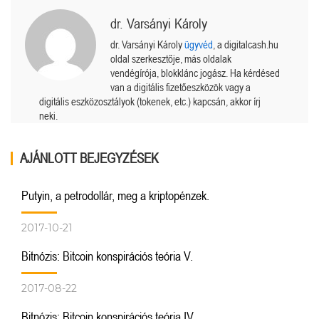
dr. Varsányi Károly
dr. Varsányi Károly
ügyvéd
, a digitalcash.hu
oldal szerkesztője, más oldalak
vendégírója, blokklánc jogász. Ha kérdésed
van a digitális fizetőeszközök vagy a
digitális eszközosztályok (tokenek, etc.) kapcsán, akkor írj
neki.
AJÁNLOTT BEJEGYZÉSEK
Putyin, a petrodollár, meg a kriptopénzek.
2017-10-21
Bitnózis: Bitcoin konspirációs teória V.
2017-08-22
Bitnózis: Bitcoin konspirációs teória IV.