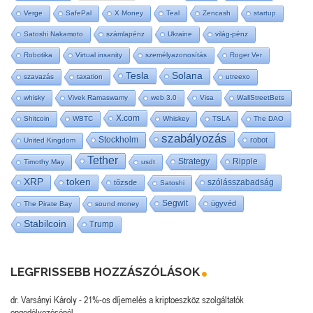
Verge
SafePal
X Money
Teal
Zencash
startup
Satoshi Nakamoto
számlapénz
Ukraine
világ-pénz
Robotika
Virtual insanity
személyazonosítás
Roger Ver
Tesla
Solana
szavazás
taxation
utreexo
whisky
Vivek Ramaswamy
web 3.0
Visa
WallStreetBets
X.com
Shitcoin
WBTC
Whiskey
TSLA
The DAO
szabályozás
Stockholm
robot
United Kingdom
Tether
Strategy
Ripple
Timothy May
usdt
XRP
token
szólásszabadság
tőzsde
Satoshi
Segwit
ügyvéd
The Pirate Bay
sound money
Stabilcoin
Trump
LEGFRISSEBB HOZZÁSZÓLÁSOK
dr. Varsányi Károly
-
21%-os díjemelés a kriptoeszköz szolgáltatók
engedélyezésénél.