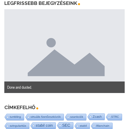
LEGFRISSEBB BEJEGYZÉSEINK
Done and dusted.
CÍMKEFELHŐ
Zcash
tumbling
virtuális fizetőeszközök
szankciók
STRC
SEC
stabil coin
szingularitás
stabil
Wanchain