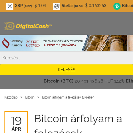
Digitalcash.hu
RP
$ 1.04
Stellar
$ 0.163263
Bitcoin Cash
(XRP)
(XLM)
(BC
Bitcoin (BTC)
20 401 436,28 HUF
1,12%
Ethere
Kezdőlap
Bitcoin
Bitcoin árfolyam a felezések tükrében.
Bitcoin árfolyam a
19
ÁPR