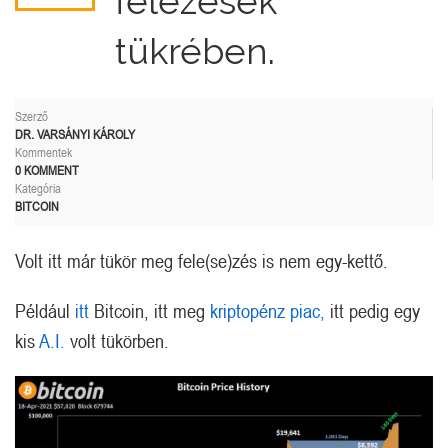
felezések
tükrében.
Szerző
DR. VARSÁNYI KÁROLY
Kommentek
0 KOMMENT
Kategória
BITCOIN
Volt itt már tükör meg fele(se)zés is nem egy-kettő.
Például
itt
Bitcoin, itt meg
kriptopénz piac,
itt pedig egy
kis
A.I.
volt tükörben.