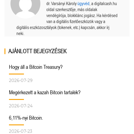
dr. Varsányi Károly
ügyvéd
, a digitalcash.hu
oldal szerkesztője, más oldalak
vendégírója, blokklánc jogász. Ha kérdésed
van a digitális fizetőeszközök vagy a
digitális eszközosztályok (tokenek, etc.) kapcsán, akkor írj
neki.
AJÁNLOTT BEJEGYZÉSEK
Hogy áll a Bitcoin Treasury?
2026-07-29
Megérkezett a kazah Bitcoin tartalék?
2026-07-24
6,11%-nyi Bitcoin.
2026-07-23