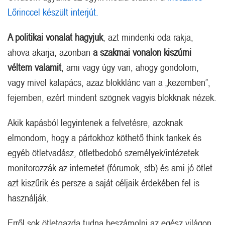
Lőrinccel készült interjút.
A politikai vonalat hagyjuk
, azt mindenki oda rakja,
ahova akarja, azonban
a szakmai vonalon kiszúrni
véltem valamit
, ami vagy úgy van, ahogy gondolom,
vagy mivel kalapács, azaz blokklánc van a „kezemben”,
fejemben, ezért mindent szögnek vagyis blokknak nézek.
Akik kapásból legyintenek a felvetésre, azoknak
elmondom, hogy a pártokhoz köthető think tankek és
egyéb ötletvadász, ötletbedobó személyek/intézetek
monitorozzák az internetet (fórumok, stb) és ami jó ötlet
azt kiszűrik és persze a saját céljaik érdekében fel is
használják.
Erről sok ötletgazda tudna beszámolni az egész világon,