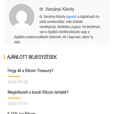
dr. Varsányi Károly
dr. Varsányi Károly
ügyvéd
, a digitalcash.hu
oldal szerkesztője, más oldalak
vendégírója, blokklánc jogász. Ha kérdésed
van a digitális fizetőeszközök vagy a
digitális eszközosztályok (tokenek, etc.) kapcsán, akkor írj
neki.
AJÁNLOTT BEJEGYZÉSEK
Hogy áll a Bitcoin Treasury?
2026-07-29
Megérkezett a kazah Bitcoin tartalék?
2026-07-24
6,11%-nyi Bitcoin.