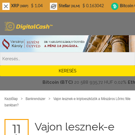
Digitalcash.hu
$ 1.04
Stellar
$ 0.163042
Bitcoin Cash
XRP)
(XLM)
(BCH)
Bitcoin (BTC)
20 588 935,72 HUF
0,02%
Ethere
Kezdőlap
Bankrendszer
Vajon lesznek-e kriptoeszközök a Mészáros Lőrinc féle
bankban?
Vajon lesznek-e
11