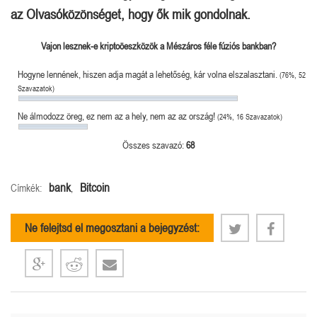
az Olvasóközönséget, hogy ők mik gondolnak.
Vajon lesznek-e kriptoöeszközök a Mészáros féle fúziós bankban?
Hogyne lennének, hiszen adja magát a lehetőség, kár volna elszalasztani.
(76%, 52
Szavazatok)
Ne álmodozz öreg, ez nem az a hely, nem az az ország!
(24%, 16 Szavazatok)
Összes szavazó:
68
bank
Bitcoin
Címkék:
,
Ne felejtsd el megosztani a bejegyzést: