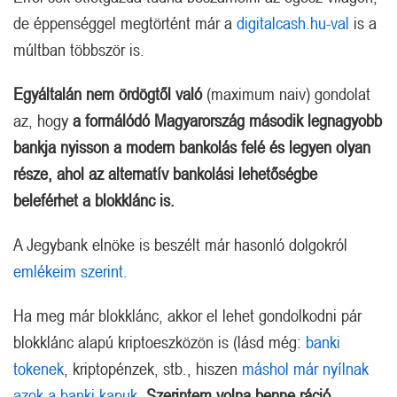
de éppenséggel megtörtént már a
digitalcash.hu-val
is a
múltban többször is.
Egyáltalán nem ördögtől való
(maximum naiv) gondolat
az, hogy
a formálódó Magyarország második legnagyobb
bankja nyisson a modern bankolás felé és legyen olyan
része, ahol az alternatív bankolási lehetőségbe
beleférhet a blokklánc is.
A Jegybank elnöke is beszélt már hasonló dolgokról
emlékeim szerint.
Ha meg már blokklánc, akkor el lehet gondolkodni pár
blokklánc alapú kriptoeszközön is (lásd még:
banki
tokenek
, kriptopénzek, stb., hiszen
máshol már nyílnak
azok a banki kapuk.
Szerintem volna benne ráció.