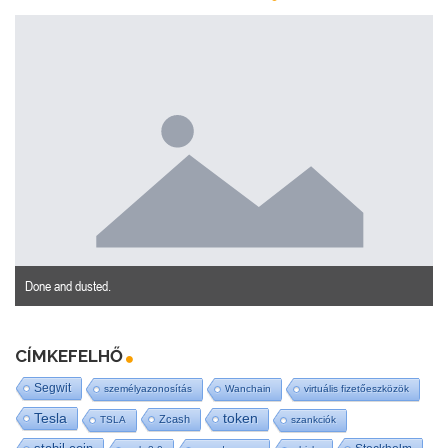
Done and dusted.
CÍMKEFELHŐ
Segwit
személyazonosítás
Wanchain
virtuális fizetőeszközök
Tesla
token
Zcash
TSLA
szankciók