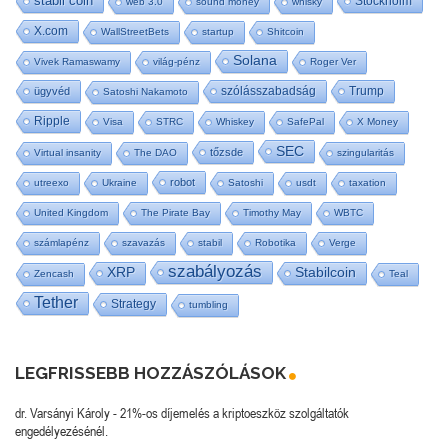
stabil coin
Stockholm
web 3.0
sound money
whisky
X.com
WallStreetBets
startup
Shitcoin
Solana
Vivek Ramaswamy
világ-pénz
Roger Ver
szólásszabadság
Trump
ügyvéd
Satoshi Nakamoto
Ripple
Visa
STRC
Whiskey
SafePal
X Money
SEC
tőzsde
Virtual insanity
The DAO
szingularitás
robot
utreexo
Ukraine
Satoshi
usdt
taxation
United Kingdom
The Pirate Bay
Timothy May
WBTC
számlapénz
szavazás
stabil
Robotika
Verge
szabályozás
XRP
Stabilcoin
Zencash
Teal
Tether
Strategy
tumbling
LEGFRISSEBB HOZZÁSZÓLÁSOK
dr. Varsányi Károly
-
21%-os díjemelés a kriptoeszköz szolgáltatók
engedélyezésénél.