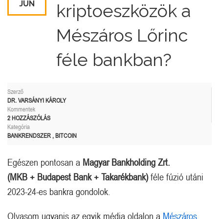
JÚN
kriptoeszközök a
Mészáros Lőrinc
féle bankban?
Szerző
DR. VARSÁNYI KÁROLY
Kommentek
2 HOZZÁSZÓLÁS
Kategória
BANKRENDSZER
,
BITCOIN
Egészen pontosan a
Magyar Bankholding Zrt.
(MKB + Budapest Bank + Takarékbank)
féle fúzió utáni
2023-24-es bankra gondolok.
Olvasom ugyanis az egyik média oldalon a
Mészáros