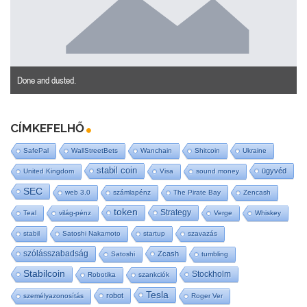
Done and dusted.
CÍMKEFELHŐ
SafePal
WallStreetBets
Wanchain
Shitcoin
Ukraine
stabil coin
ügyvéd
United Kingdom
Visa
sound money
SEC
web 3.0
számlapénz
The Pirate Bay
Zencash
token
Strategy
Teal
világ-pénz
Verge
Whiskey
stabil
Satoshi Nakamoto
startup
szavazás
szólásszabadság
Zcash
Satoshi
tumbling
Stabilcoin
Stockholm
Robotika
szankciók
Tesla
robot
személyazonosítás
Roger Ver