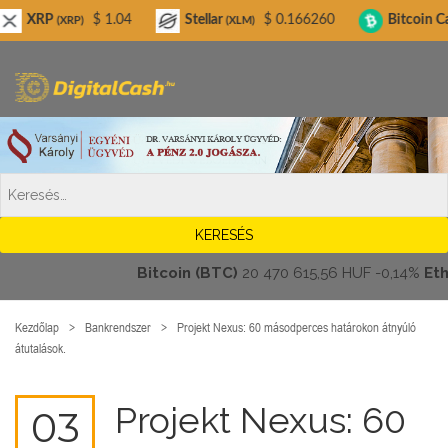
Digitalcash.hu
$ 1.04
Stellar
$ 0.166260
Bitcoin Cash
$ 
RP)
(XLM)
(BCH)
Bitcoin (BTC)
20 470 615,56 HUF
-0,14%
Ethere
Kezdőlap
Bankrendszer
Projekt Nexus: 60 másodperces határokon átnyúló
átutalások.
Projekt Nexus: 60
03