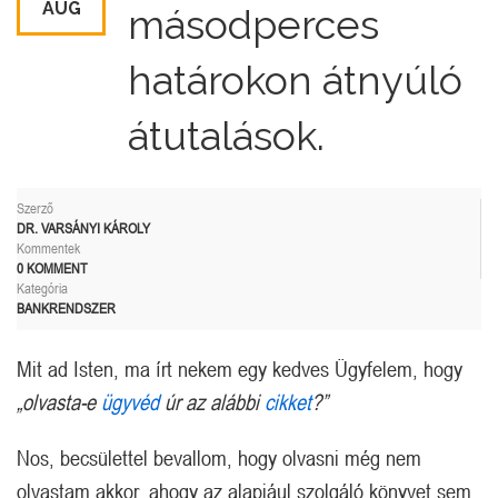
AUG
másodperces
határokon átnyúló
átutalások.
Szerző
DR. VARSÁNYI KÁROLY
Kommentek
0 KOMMENT
Kategória
BANKRENDSZER
Mit ad Isten, ma írt nekem egy kedves Ügyfelem, hogy
„olvasta-e
ügyvéd
úr az alábbi
cikket
?”
Nos, becsülettel bevallom, hogy olvasni még nem
olvastam akkor, ahogy az alapjául szolgáló könyvet sem,