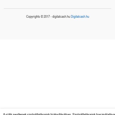
Copyrights © 2017 - digitalcash.hu
Digitalcash.hu
A sütik segítenek szolgáltatásaink biztosításában. Szolgáltatásaink használatáva