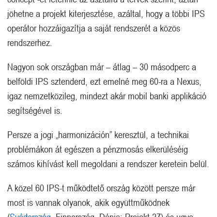
jöhetne a projekt kiterjesztése, azáltal, hogy a többi IPS
operátor hozzáigazítja a saját rendszerét a közös
rendszerhez.
Nagyon sok országban már – átlag – 30 másodperc a
belföldi IPS sztenderd, ezt emelné meg 60-ra a Nexus,
igaz nemzetközileg, mindezt akár mobil banki applikáció
segítségével is.
Persze a jogi „harmonizáción” keresztül, a technikai
problémákon át egészen a pénzmosás elkerüléséig
számos kihívást kell megoldani a rendszer keretein belül.
A közel 60 IPS-t működtető ország között persze már
most is vannak olyanok, akik együttműködnek
(
Svédország
, Finnország, Dánia: Projekt 27) és ugye