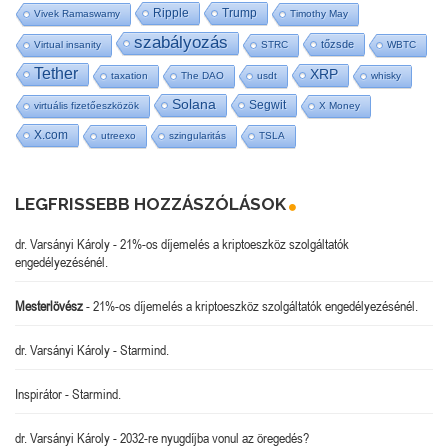
Ripple
Trump
Vivek Ramaswamy
Timothy May
szabályozás
tőzsde
Virtual insanity
STRC
WBTC
Tether
XRP
taxation
The DAO
usdt
whisky
Solana
Segwit
virtuális fizetőeszközök
X Money
X.com
utreexo
szingularitás
TSLA
LEGFRISSEBB HOZZÁSZÓLÁSOK
dr. Varsányi Károly
-
21%-os díjemelés a kriptoeszköz szolgáltatók
engedélyezésénél.
Mesterlövész
-
21%-os díjemelés a kriptoeszköz szolgáltatók engedélyezésénél.
dr. Varsányi Károly
-
Starmind.
Inspirátor
-
Starmind.
dr. Varsányi Károly
-
2032-re nyugdíjba vonul az öregedés?