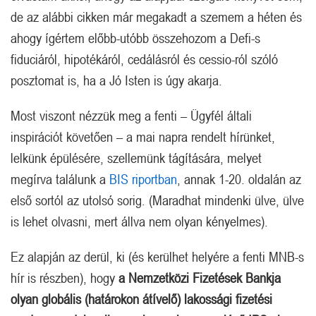
de az alábbi cikken már megakadt a szemem a héten és
ahogy ígértem előbb-utóbb összehozom a Defi-s
fiduciáról, hipotékáról, cedálásról és cessio-ról szóló
posztomat is, ha a Jó Isten is úgy akarja.
Most viszont nézzük meg a fenti – Ügyfél általi
inspirációt követően – a mai napra rendelt hírünket,
lelkünk épülésére, szellemünk tágítására, melyet
megírva találunk a
BIS riportban
, annak 1-20. oldalán az
első sortól az utolsó sorig. (Maradhat mindenki ülve, ülve
is lehet olvasni, mert állva nem olyan kényelmes).
Ez alapján az derül, ki (és kerülhet helyére a fenti MNB-s
hír is részben), hogy
a Nemzetközi Fizetések Bankja
olyan globális (határokon átívelő) lakossági fizetési