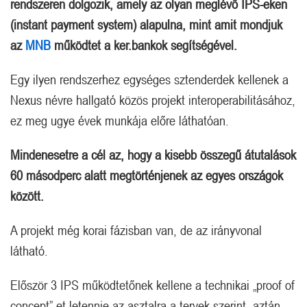
rendszeren dolgozik, amely az olyan meglévő IPS-eken
(instant payment system) alapulna, mint amit mondjuk
az
MNB
működtet a ker.bankok segítségével.
Egy ilyen rendszerhez egységes sztenderdek kellenek a
Nexus névre hallgató közös projekt interoperabilitásához,
ez meg ugye évek munkája előre láthatóan.
Mindenesetre a cél az, hogy a kisebb összegű átutalások
60 másodperc alatt megtörténjenek az egyes országok
között.
A projekt még korai fázisban van, de az irányvonal
látható.
Először 3 IPS működtetőnek kellene a technikai „proof of
concept”-et letennie az asztalra a tervek szerint, aztán