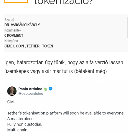
tokenizáció?
Szerző
DR. VARSÁNYI KÁROLY
Kommentek
0 KOMMENT
Kategória
STABIL COIN
,
TETHER
,
TOKEN
Igen, határozottan úgy tűnik, hogy az alfa verzió lassan
üzemképes vagy akár már fut is (bétaként még).