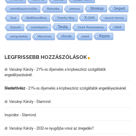
Strategy
Segwit
személyazonosítás
Robotika
utreexo
X.com
Teal
WallStreetBets
Timothy May
sound money
Tesla
robot
Satoshi
számlapénz
Vivek Ramaswamy
Ripple
tőzsde
szingularitás
Wanchain
stabil
LEGFRISSEBB HOZZÁSZÓLÁSOK
dr. Varsányi Károly
-
21%-os díjemelés a kriptoeszköz szolgáltatók
engedélyezésénél.
Mesterlövész
-
21%-os díjemelés a kriptoeszköz szolgáltatók engedélyezésénél.
dr. Varsányi Károly
-
Starmind.
Inspirátor
-
Starmind.
dr. Varsányi Károly
-
2032-re nyugdíjba vonul az öregedés?