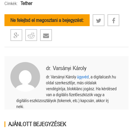
Tether
Címkék:
Ne felejtsd el megosztani a bejegyzést:
dr. Varsányi Károly
dr. Varsányi Károly
ügyvéd
, a digitalcash.hu
oldal szerkesztője, más oldalak
vendégírója, blokklánc jogász. Ha kérdésed
van a digitális fizetőeszközök vagy a
digitális eszközosztályok (tokenek, etc.) kapcsán, akkor írj
neki.
AJÁNLOTT BEJEGYZÉSEK