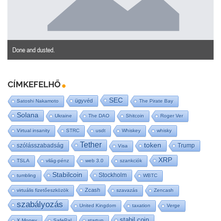
Done and dusted.
CÍMKEFELHŐ
SEC
ügyvéd
Satoshi Nakamoto
The Pirate Bay
Solana
Ukraine
The DAO
Shitcoin
Roger Ver
Virtual insanity
STRC
usdt
Whiskey
whisky
Tether
token
szólásszabadság
Trump
Visa
XRP
TSLA
világ-pénz
web 3.0
szankciók
Stabilcoin
Stockholm
tumbling
WBTC
Zcash
virtuális fizetőeszközök
szavazás
Zencash
szabályozás
United Kingdom
taxation
Verge
stabil coin
X Money
SafePal
startup