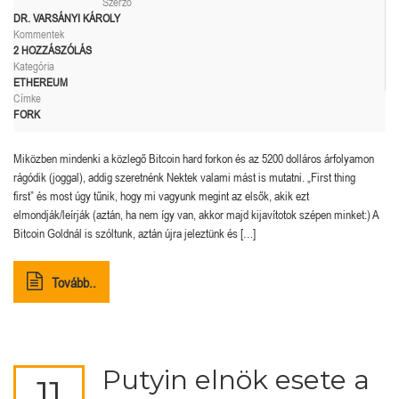
Szerző
DR. VARSÁNYI KÁROLY
Kommentek
2 HOZZÁSZÓLÁS
Kategória
ETHEREUM
Címke
FORK
Miközben mindenki a közlegő Bitcoin hard forkon és az 5200 dolláros árfolyamon
rágódik (joggal), addig szeretnénk Nektek valami mást is mutatni. „First thing
first” és most úgy tűnik, hogy mi vagyunk megint az elsők, akik ezt
elmondják/leírják (aztán, ha nem így van, akkor majd kijavítotok szépen minket:) A
Bitcoin Goldnál is szóltunk, aztán újra jeleztünk és […]
Tovább..
Putyin elnök esete a
11