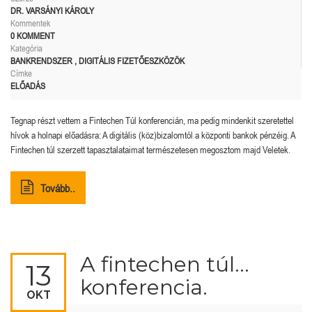
DR. VARSÁNYI KÁROLY
Kommentek
0 KOMMENT
Kategória
BANKRENDSZER
,
DIGITÁLIS FIZETŐESZKÖZÖK
Címke
ELŐADÁS
Tegnap részt vettem a Fintechen Túl konferencián, ma pedig mindenkit szeretettel
hívok a holnapi előadásra: A digitális (köz)bizalomtól a központi bankok pénzéig. A
Fintechen túl szerzett tapasztalataimat természetesen megosztom majd Veletek.
Tovább..
A fintechen túl…
13
konferencia.
OKT