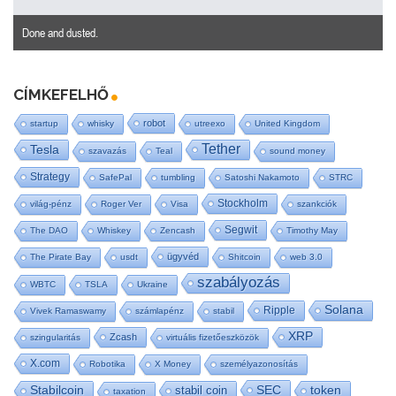
Done and dusted.
CÍMKEFELHŐ
robot
startup
whisky
utreexo
United Kingdom
Tether
Tesla
szavazás
Teal
sound money
Strategy
SafePal
tumbling
Satoshi Nakamoto
STRC
Stockholm
világ-pénz
Roger Ver
Visa
szankciók
Segwit
The DAO
Whiskey
Zencash
Timothy May
ügyvéd
The Pirate Bay
usdt
Shitcoin
web 3.0
szabályozás
WBTC
TSLA
Ukraine
Solana
Ripple
Vivek Ramaswamy
számlapénz
stabil
XRP
Zcash
szingularitás
virtuális fizetőeszközök
X.com
Robotika
X Money
személyazonosítás
SEC
Stabilcoin
stabil coin
token
taxation