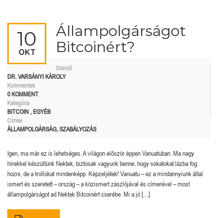
Állampolgárságot
10
Bitcoinért?
OKT
Szerző
DR. VARSÁNYI KÁROLY
Kommentek
0 KOMMENT
Kategória
BITCOIN
,
EGYÉB
Címke
ÁLLAMPOLGÁRSÁG
,
SZABÁLYOZÁS
Igen, ma már ez is lehetséges. A világon először éppen Vanuatuban. Ma nagy
hírekkel készültünk Nektek, biztosak vagyunk benne, hogy sokatokat lázba fog
hozni, de a trollokat mindenképp. Képzeljétek! Vanuatu – ez a mindannyiunk által
ismert és szeretett – ország – a közismert zászlójával és címerével – most
állampolgárságot ad Nektek Bitcoinért cserébe. Mi a jó […]