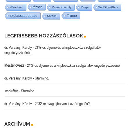
tőzsde
Wanchain
Virtual insanity
Verge
WallStreetBets
szólásszabadság
Trump
Satoshi
LEGFRISSEBB HOZZÁSZÓLÁSOK
dr. Varsányi Károly
-
21%-os díjemelés a kriptoeszköz szolgáltatók
engedélyezésénél.
Mesterlövész
-
21%-os díjemelés a kriptoeszköz szolgáltatók engedélyezésénél.
dr. Varsányi Károly
-
Starmind.
Inspirátor
-
Starmind.
dr. Varsányi Károly
-
2032-re nyugdíjba vonul az öregedés?
ARCHÍVUM