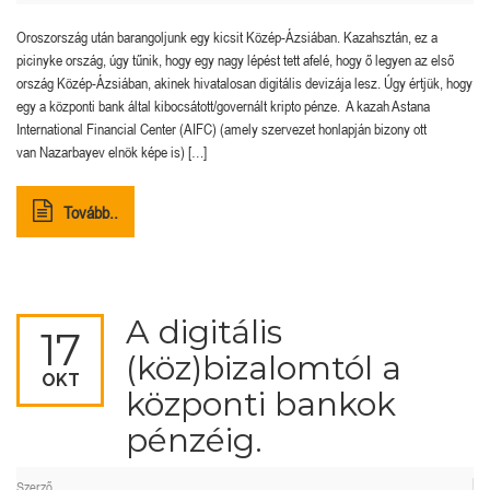
Oroszország után barangoljunk egy kicsit Közép-Ázsiában. Kazahsztán, ez a
picinyke ország, úgy tűnik, hogy egy nagy lépést tett afelé, hogy ő legyen az első
ország Közép-Ázsiában, akinek hivatalosan digitális devizája lesz. Úgy értjük, hogy
egy a központi bank által kibocsátott/governált kripto pénze. A kazah Astana
International Financial Center (AIFC) (amely szervezet honlapján bizony ott
van Nazarbayev elnök képe is) […]
Tovább..
A digitális
17
(köz)bizalomtól a
OKT
központi bankok
pénzéig.
Szerző