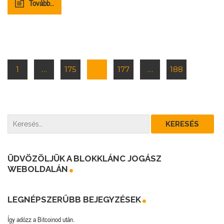
Tovább..
1
…
175
176
177
…
188
ÜDVÖZÖLJÜK A BLOKKLÁNC JOGÁSZ
WEBOLDALÁN
LEGNÉPSZERŰBB BEJEGYZÉSEK
Így adózz a Bitcoinod után.