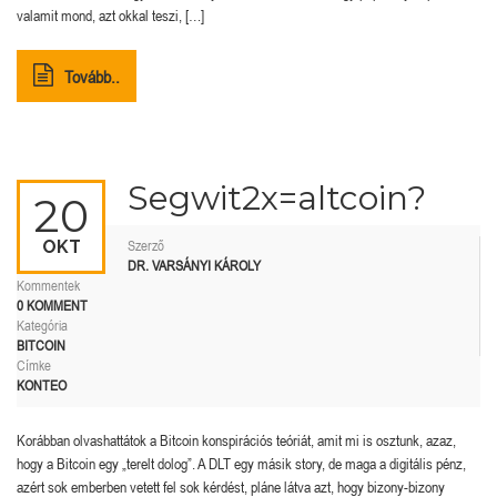
valamit mond, azt okkal teszi, […]
Tovább..
Segwit2x=altcoin?
20
OKT
Szerző
DR. VARSÁNYI KÁROLY
Kommentek
0 KOMMENT
Kategória
BITCOIN
Címke
KONTEO
Korábban olvashattátok a Bitcoin konspirációs teóriát, amit mi is osztunk, azaz,
hogy a Bitcoin egy „terelt dolog”. A DLT egy másik story, de maga a digitális pénz,
azért sok emberben vetett fel sok kérdést, pláne látva azt, hogy bizony-bizony