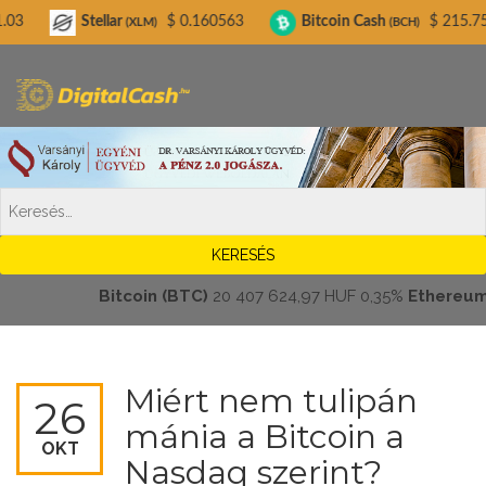
Digitalcash.hu
ellar
$ 0.160563
Bitcoin Cash
$ 215.75
Litec
(XLM)
(BCH)
Bitcoin (BTC)
20 407 624,97 HUF
0,35%
Ethereum (ETH
Miért nem tulipán
26
mánia a Bitcoin a
OKT
Nasdaq szerint?