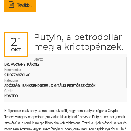
Tovább..
Putyin, a petrodollár,
21
meg a kriptopénzek.
OKT
Szerző
DR. VARSÁNYI KÁROLY
Kommentek
2 HOZZÁSZÓLÁS
Kategória
ADÓSSÁG
,
BANKRENDSZER
,
DIGITÁLIS FIZETŐESZKÖZÖK
Címke
KONTEO
Előljáróban csak annyit a mai posztuk előtt, hogy nem is olyan régen a Crypto
Trader Hungary csoportban „súlytalan kiskutyának” nevezte Putyint, amikor „annak
szavára” alig rendült meg a Bitcoinba vetett bizalom. Ezzel a kijelentéssel, akkor és
most sem értettünk egyet, mert Putyin minden, csak nem egy papírkutya típus. Ha ő