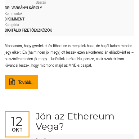
Szerző
DR. VARSÁNYI KÁROLY
Kommentek
0 KOMMENT
Kategória
DIGITÁLIS FIZETŐESZKÖZÖK
Mondanám, hogy gyertek el és többet ne is menjetek haza, de ha jól tudom minden
jegy elkelt. Én (ha minden jól megy) ott leszek ezen a konferencián előadóként és –
ha szintén minden jól megy – tudósítok is róla. Na, persze, csak szubjektívan.
Kíváncsi leszek, hogy mit mond majd az MNB-s csapat.
Tovább..
Jön az Ethereum
12
Vega?
OKT