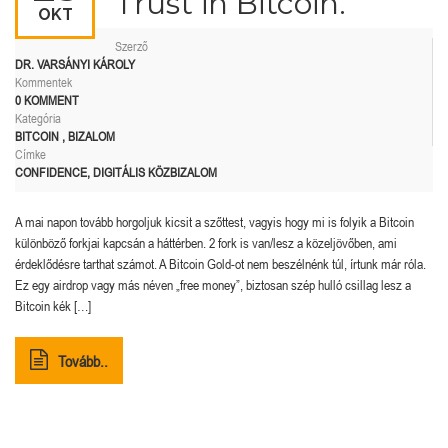
Trust in Bitcoin.
OKT
Szerző
DR. VARSÁNYI KÁROLY
Kommentek
0 KOMMENT
Kategória
BITCOIN
,
BIZALOM
Címke
CONFIDENCE
,
DIGITÁLIS KÖZBIZALOM
A mai napon tovább horgoljuk kicsit a szőttest, vagyis hogy mi is folyik a Bitcoin
különböző forkjai kapcsán a háttérben. 2 fork is van/lesz a közeljövőben, ami
érdeklődésre tarthat számot. A Bitcoin Gold-ot nem beszélnénk túl, írtunk már róla.
Ez egy airdrop vagy más néven „free money”, biztosan szép hulló csillag lesz a
Bitcoin kék […]
Tovább..