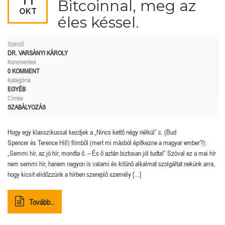
Bitcoinnal, meg az
OKT
éles késsel.
Szerző
DR. VARSÁNYI KÁROLY
Kommentek
0 KOMMENT
Kategória
EGYÉB
Címke
SZABÁLYOZÁS
Hogy egy klasszikussal kezdjek a „Nincs kettő négy nélkül” c. (Bud
Spencer és Terence Hill) filmből (mert mi másból építkezne a magyar ember?):
„Semmi hír, az jó hír, mondta ő. – És ő aztán biztosan jól tudta!” Szóval ez a mai hír
nem semmi hír, hanem nagyon is valami és kitűnő alkalmat szolgáltat nekünk arra,
hogy kicsit elidőzzünk a hírben szereplő személy […]
Tovább..