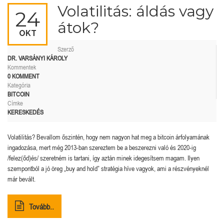
Volatilitás: áldás vagy
24
átok?
OKT
Szerző
DR. VARSÁNYI KÁROLY
Kommentek
0 KOMMENT
Kategória
BITCOIN
Címke
KERESKEDÉS
Volatilitás? Bevallom őszintén, hogy nem nagyon hat meg a bitcoin árfolyamának
ingadozása, mert még 2013-ban szereztem be a beszerezni való és 2020-ig
/felez(őd)és/ szeretném is tartani, így aztán minek idegesítsem magam. Ilyen
szempontból a jó öreg „buy and hold” stratégia híve vagyok, ami a részvényeknél
már bevált.
Tovább..