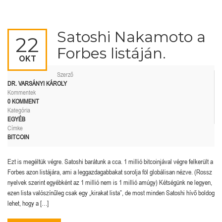
Satoshi Nakamoto a
22
Forbes listáján.
OKT
Szerző
DR. VARSÁNYI KÁROLY
Kommentek
0 KOMMENT
Kategória
EGYÉB
Címke
BITCOIN
Ezt is megéltük végre. Satoshi barátunk a cca. 1 millió bitcoinjával végre felkerült a
Forbes azon listájára, ami a leggazdagabbakat sorolja föl globálisan nézve. (Rossz
nyelvek szerint egyébként az 1 millió nem is 1 millió amúgy) Kétségünk ne legyen,
ezen lista valószínűleg csak egy „kirakat lista”, de most minden Satoshi hívő boldog
lehet, hogy a […]