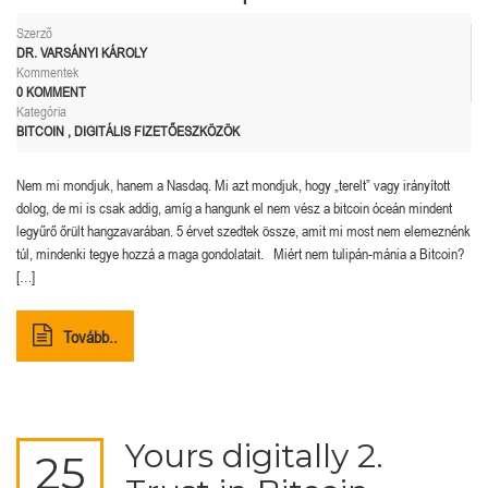
Szerző
DR. VARSÁNYI KÁROLY
Kommentek
0 KOMMENT
Kategória
BITCOIN
,
DIGITÁLIS FIZETŐESZKÖZÖK
Nem mi mondjuk, hanem a Nasdaq. Mi azt mondjuk, hogy „terelt” vagy irányított
dolog, de mi is csak addig, amíg a hangunk el nem vész a bitcoin óceán mindent
legyűrő őrült hangzavarában. 5 érvet szedtek össze, amit mi most nem elemeznénk
túl, mindenki tegye hozzá a maga gondolatait. Miért nem tulipán-mánia a Bitcoin?
[…]
Tovább..
Yours digitally 2.
25