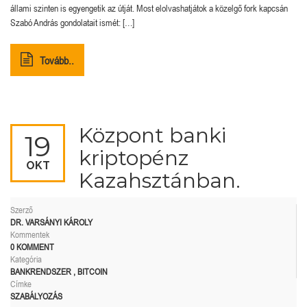
állami szinten is egyengetik az útját. Most elolvashatjátok a közelgő fork kapcsán
Szabó András gondolatait ismét: […]
Tovább..
Központ banki
19
kriptopénz
OKT
Kazahsztánban.
Szerző
DR. VARSÁNYI KÁROLY
Kommentek
0 KOMMENT
Kategória
BANKRENDSZER
,
BITCOIN
Címke
SZABÁLYOZÁS