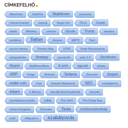
CÍMKEFELHŐ
Stabilcoin
Wanchain
SafePal
szavazás
Zcash
Virtual insanity
startup
Roger Ver
TSLA
Trump
tőzsde
stabil
Whiskey
utreexo
taxation
Tether
tumbling
Ukraine
WBTC
Teal
sound money
Timothy May
STRC
Vivek Ramaswamy
Strategy
Stockholm
szingularitás
szankciók
web 3.0
Ripple
X.com
ügyvéd
WallStreetBets
whisky
XRP
Solana
Segwit
Verge
Shitcoin
Zencash
SEC
stabil coin
Visa
Satoshi Nakamoto
számlapénz
token
X Money
virtuális fizetőeszközök
Satoshi
robot
személyazonosítás
The DAO
The Pirate Bay
Tesla
szólásszabadság
United Kingdom
Robotika
szabályozás
usdt
világ-pénz