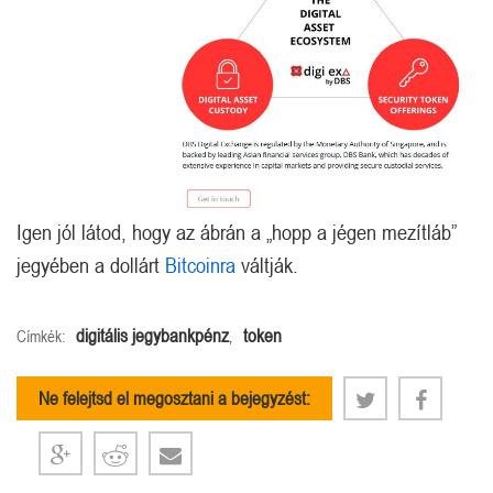
Igen jól látod, hogy az ábrán a „hopp a jégen mezítláb”
jegyében a dollárt
Bitcoinra
váltják.
digitális jegybankpénz
token
Címkék:
,
Ne felejtsd el megosztani a bejegyzést: