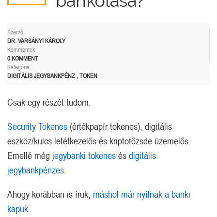
bankolása?
Szerző
DR. VARSÁNYI KÁROLY
Kommentek
0 KOMMENT
Kategória
DIGITÁLIS JEGYBANKPÉNZ
,
TOKEN
Csak egy részét tudom.
Security Tokenes
(értékpapír tokenes), digitális
eszköz/kulcs letétkezelős és kriptotőzsde üzemelős.
Emellé még
jegybanki tokenes
és
digitális
jegybankpénzes.
Ahogy korábban is íruk,
máshol már nyílnak a banki
kapuk
.