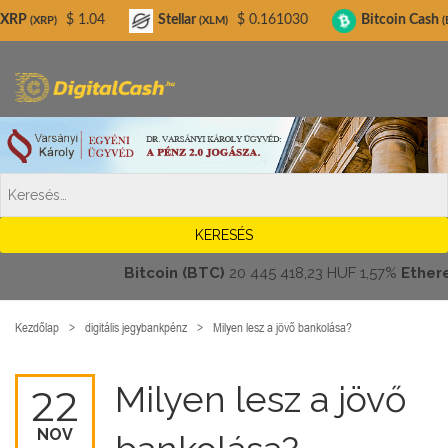
Digitalcash.hu
$ 1.04
Stellar
$ 0.161030
Bitcoin Cash
$ 215
(XLM)
(BCH)
Bitcoin (BTC)
20 445 418,23 HUF
1,57%
Ethereum 
Kezdőlap
digitális jegybankpénz
Milyen lesz a jövő bankolása?
Milyen lesz a jövő
22
NOV