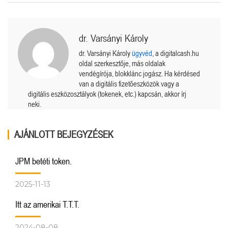
dr. Varsányi Károly
dr. Varsányi Károly
ügyvéd
, a digitalcash.hu
oldal szerkesztője, más oldalak
vendégírója, blokklánc jogász. Ha kérdésed
van a digitális fizetőeszközök vagy a
digitális eszközosztályok (tokenek, etc.) kapcsán, akkor írj
neki.
AJÁNLOTT BEJEGYZÉSEK
JPM betéti token.
2025-11-13
Itt az amerikai T.T.T.
2024-08-08