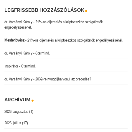
LEGFRISSEBB HOZZÁSZÓLÁSOK
dr. Varsányi Károly
-
21%-os díjemelés a kriptoeszköz szolgáltatók
engedélyezésénél.
Mesterlövész
-
21%-os díjemelés a kriptoeszköz szolgáltatók engedélyezésénél.
dr. Varsányi Károly
-
Starmind.
Inspirátor
-
Starmind.
dr. Varsányi Károly
-
2032-re nyugdíjba vonul az öregedés?
ARCHÍVUM
2026. augusztus
(1)
2026. július
(17)