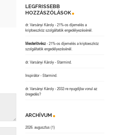
LEGFRISSEBB
HOZZÁSZÓLÁSOK
dr. Varsányi Károly
-
21%-os díjemelés a
kriptoeszköz szolgáltatók engedélyezésénél.
Mesterlövész
-
21%-os díjemelés a kriptoeszköz
szolgáltatók engedélyezésénél.
dr. Varsányi Károly
-
Starmind.
Inspirátor
-
Starmind.
dr. Varsányi Károly
-
2032-re nyugdíjba vonul az
öregedés?
ARCHÍVUM
2026. augusztus
(1)