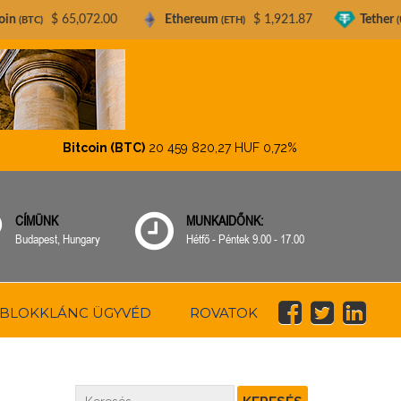
72.00
Ethereum
$ 1,921.87
Tether
$ 0.99936
(ETH)
(USDT)
Bitcoin (BTC)
20 459 820,27 HUF
0,72%
Ethereum (ET
CÍMÜNK
MUNKAIDŐNK:
Budapest, Hungary
Hétfő - Péntek 9.00 - 17.00
BLOKKLÁNC ÜGYVÉD
ROVATOK