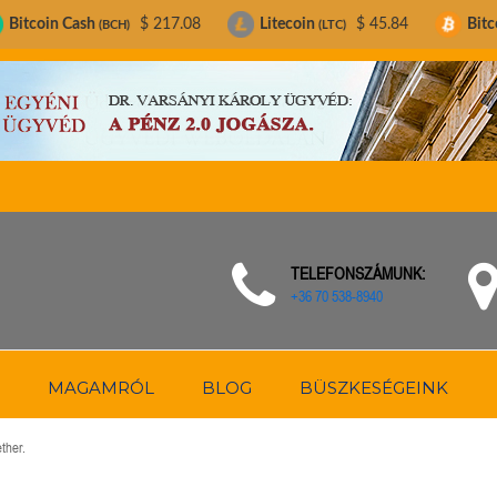
$ 217.08
Litecoin
$ 45.84
Bitcoin
$ 65,0
CH)
(LTC)
(BTC)
TELEFONSZÁMUNK:
+36 70 538-8940
MAGAMRÓL
BLOG
BÜSZKESÉGEINK
ther.