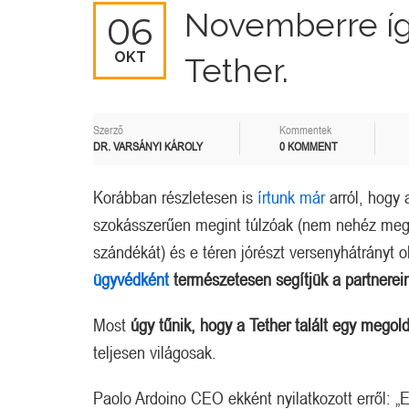
Novemberre íg
06
OKT
Tether.
Szerző
Kommentek
DR. VARSÁNYI KÁROLY
0 KOMMENT
Korábban részletesen is
írtunk már
arról, hogy
szokásszerűen megint túlzóak (nem nehéz meg
szándékát) és e téren jórészt versenyhátrányt 
ügyvédként
természetesen segítjük a partnere
Most
úgy tűnik, hogy a Tether talált egy mego
teljesen világosak.
Paolo Ardoino CEO ekként nyilatkozott erről: 