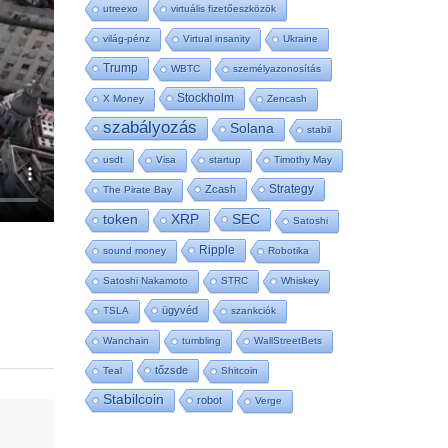
utreexo
virtuális fizetőeszközök
világ-pénz
Virtual insanity
Ukraine
Trump
WBTC
személyazonosítás
Stockholm
X Money
Zencash
szabályozás
Solana
stabil
usdt
Visa
startup
Timothy May
Strategy
Zcash
The Pirate Bay
SEC
token
XRP
Satoshi
Ripple
sound money
Robotika
Satoshi Nakamoto
STRC
Whiskey
ügyvéd
TSLA
szankciók
Wanchain
tumbling
WallStreetBets
tőzsde
Teal
Shitcoin
Stabilcoin
robot
Verge