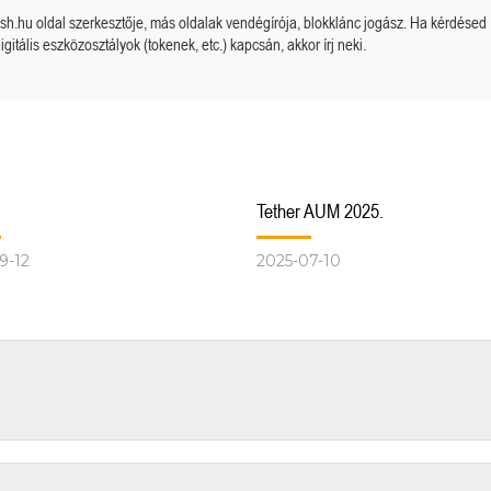
cash.hu oldal szerkesztője, más oldalak vendégírója, blokklánc jogász. Ha kérdésed
igitális eszközosztályok (tokenek, etc.) kapcsán, akkor írj neki.
Tether AUM 2025.
9-12
2025-07-10