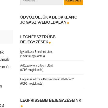
ÜDVÖZÖLJÜK A BLOKKLÁNC
JOGÁSZ WEBOLDALÁN
LEGNÉPSZERŰBB
BEJEGYZÉSEK
ek
Így adózz a Bitcoinod után.
(17249 megtekintés)
sának
Adózzunk-e a Bitcoin után?
van és
(6292 megtekintés)
Hogyan is adózz a Bitcoinod után 2020-ban?
(6090 megtekintés)
em
LEGFRISSEBB BEJEGYZÉSEINK
k a