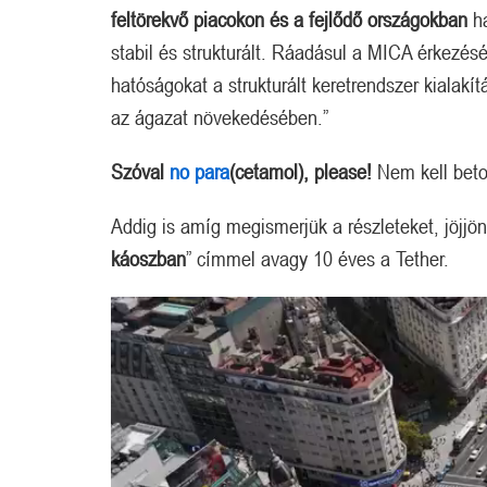
feltörekvő piacokon és a fejlődő országokban
ha
stabil és strukturált. Ráadásul a MICA érkezés
hatóságokat a strukturált keretrendszer kialakí
az ágazat növekedésében.”
Szóval
no para
(cetamol), please!
Nem kell beto
Addig is amíg megismerjük a részleteket, jöjjön 
káoszban
” címmel avagy 10 éves a Tether.