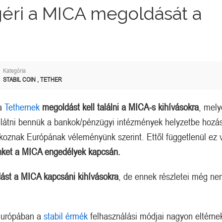
éri a MICA megoldását a
Kategória
STABIL COIN
,
TETHER
 a
Tethernek
megoldást kell találni a MICA-s kihívásokra
, mely
látni bennük a bankok/pénzügyi intézmények helyzetbe hozá
okoznak Európának véleményünk szerint. Ettől függetlenül ez 
inket a MICA engedélyek kapcsán.
ldást a MICA kapcsáni kihívásokra
, de ennek részletei még n
„Európában a
stabil érmék
felhasználási módjai nagyon eltérne