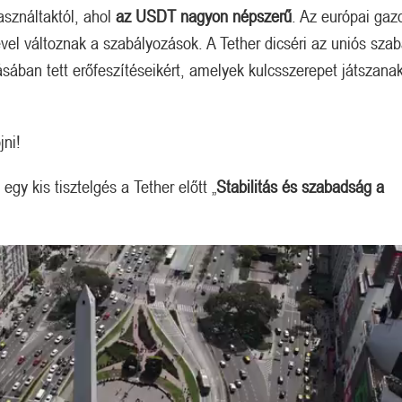
sználtaktól, ahol
az USDT nagyon népszerű
. Az európai ga
ével változnak a szabályozások. A Tether dicséri az uniós sza
tásában tett erőfeszítéseikért, amelyek kulcsszerepet játszana
jni!
Megérkezett a kazah Bitcoin tartalék?
Orosz kriptós fejlemények.
egy kis tisztelgés a Tether előtt „
Stabilitás és szabadság a