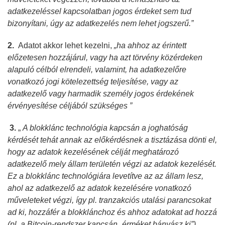
adatkezeléssel kapcsolatban jogos érdeket sem tud
bizonyítani, úgy az adatkezelés nem lehet jogszerű.”
2.
Adatot akkor lehet kezelni,
„ha ahhoz az érintett
előzetesen hozzájárul, vagy ha azt törvény közérdeken
alapuló célból elrendeli, valamint, ha
adatkezelőre
vonatkozó jogi kötelezettség teljesítése, vagy az
adatkezelő vagy harmadik személy jogos érdekének
érvényesítése céljából szükséges ”
3.
„
A blokklánc technológia kapcsán a joghatóság
kérdését tehát annak az előkérdésnek a tisztázása dönti el,
hogy az adatok kezelésének célját meghatározó
adatkezelő mely állam területén végzi az adatok kezelését.
Ez a blokklánc technológiára levetítve az az állam lesz,
ahol az adatkezelő az adatok kezelésére vonatkozó
műveleteket végzi, így pl. tranzakciós utalási parancsokat
ad ki, hozzáfér a blokklánchoz és ahhoz adatokat ad hozzá
(pl. a Bitcoin-rendszer kapcsán „érméket bányász ki”),