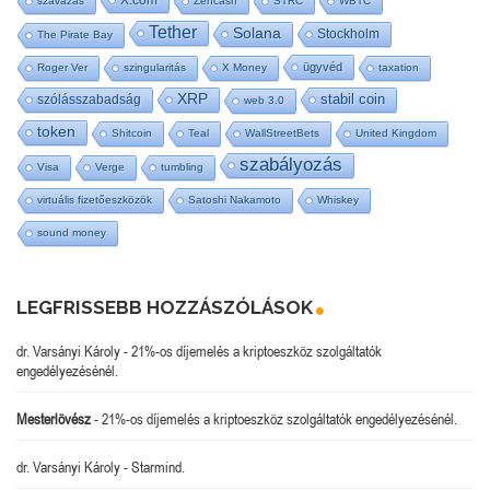
szavazás
Zencash
STRC
WBTC
Tether
Solana
Stockholm
The Pirate Bay
ügyvéd
Roger Ver
szingularitás
X Money
taxation
XRP
stabil coin
szólásszabadság
web 3.0
token
Shitcoin
Teal
WallStreetBets
United Kingdom
szabályozás
Visa
Verge
tumbling
virtuális fizetőeszközök
Satoshi Nakamoto
Whiskey
sound money
LEGFRISSEBB HOZZÁSZÓLÁSOK
dr. Varsányi Károly
-
21%-os díjemelés a kriptoeszköz szolgáltatók
engedélyezésénél.
Mesterlövész
-
21%-os díjemelés a kriptoeszköz szolgáltatók engedélyezésénél.
dr. Varsányi Károly
-
Starmind.