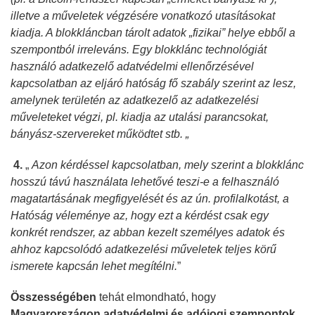
illetve a műveletek végzésére vonatkozó utasításokat
kiadja. A blokkláncban tárolt adatok „fizikai” helye ebből a
szempontból irreleváns. Egy blokklánc technológiát
használó adatkezelő adatvédelmi ellenőrzésével
kapcsolatban az eljáró hatóság fő szabály szerint az lesz,
amelynek területén az adatkezelő az adatkezelési
műveleteket végzi, pl. kiadja az utalási parancsokat,
bányász-szervereket működtet stb. „
4.
„
Azon kérdéssel kapcsolatban, mely szerint a blokklánc
hosszú távú használata lehetővé teszi-e a felhasználó
magatartásának megfigyelését és az ún. profilalkotást, a
Hatóság véleménye az, hogy ezt a kérdést csak egy
konkrét rendszer, az abban kezelt személyes adatok és
ahhoz kapcsolódó adatkezelési műveletek teljes körű
ismerete kapcsán lehet megítélni.
”
Összességében
tehát elmondható, hogy
Magyarországon adatvédelmi és adójogi szempontok