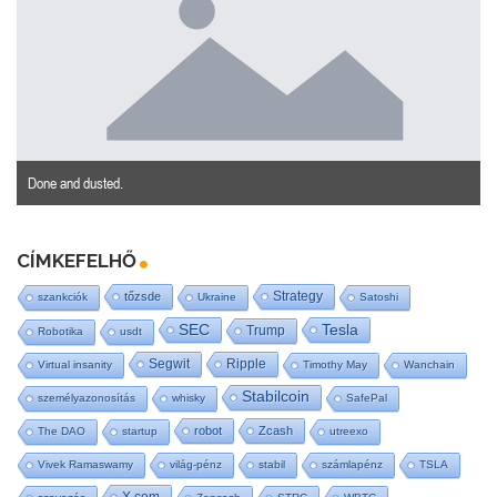
Done and dusted.
CÍMKEFELHŐ
Strategy
tőzsde
szankciók
Ukraine
Satoshi
SEC
Tesla
Trump
Robotika
usdt
Segwit
Ripple
Virtual insanity
Timothy May
Wanchain
Stabilcoin
személyazonosítás
whisky
SafePal
robot
Zcash
The DAO
startup
utreexo
Vivek Ramaswamy
világ-pénz
stabil
számlapénz
TSLA
X.com