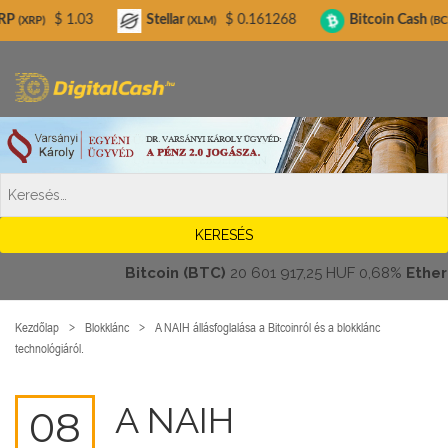
Digitalcash.hu
.03
Stellar
$ 0.161268
Bitcoin Cash
$ 216.63
(XLM)
(BCH)
Bitcoin (BTC)
20 601 917,25 HUF
0,68%
Ethereum 
Kezdőlap
Blokklánc
A NAIH állásfoglalása a Bitcoinról és a blokklánc
technológiáról.
A NAIH
08