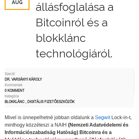
AUG
állásfoglalása a
Bitcoinról és a
blokklánc
technológiáról.
Szerző
DR. VARSÁNYI KÁROLY
Kommentek
0 KOMMENT
Kategória
BLOKKLÁNC
,
DIGITÁLIS FIZETŐESZKÖZÖK
Mivel is ünnepelhetné jobban oldalunk a
Segwit
Lock-in-t,
minthogy közzéteszi a NAIH
(Nemzeti Adatvédelemi és
Információszabadság Hatóság)
Bitcoinra és a