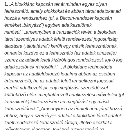
1.
„
A blokklánc kapcsán tehát minden egyes olyan
felhasználó, amely blokkokat és abban tárolt adatokat ad
hozzá a rendszerhez (pl. a Bitcoin-rendszer kapcsán
érméket „bányász”) egyben adatkezelőnek
minősül.
”
„amennyiben a tranzakciók révén a blokkban
tárolt személyes adatok feletti rendelkezési jogosultság
átadásra („átutalásra”) került egy másik felhasználónak,
onnantól kezdve ez a felhasználó (az adatok címzettje)
szerez az adatok felett kizárólagos rendelkezést, így ő fog
adatkezelőnek minősülni.
”
„
A blokklánc technológia
kapcsán az adatfeldolgozó fogalma abban az esetben
értelmezhető, ha az adatok felett rendelkezni jogosult
eredeti adatkezelő pl. egy megbízási szerződéssel
különböző előre meghatározott adatkezelési műveletek (pl.
tranzakciók) kivitelezésére ad megbízást egy másik
felhasználónak.” „Amennyiben az érintett nem járul hozzá
ahhoz, hogy a személyes adatait a blokkban tárolt adatok
felett rendelkező felhasználó tárolja, illetve azokkal a
műveleteket végezzen, továbbá a felhasználó az