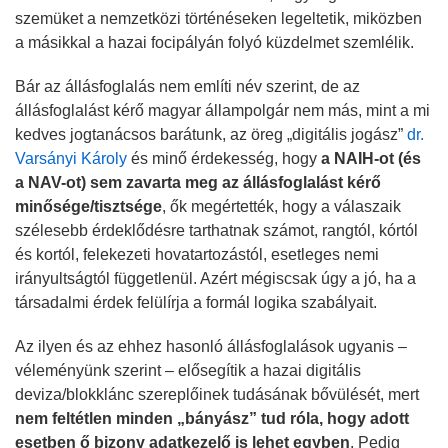
szemüket a nemzetközi történéseken legeltetik, miközben
a másikkal a hazai focipályán folyó küzdelmet szemlélik.
Bár az állásfoglalás nem említi név szerint, de az
állásfoglalást kérő magyar állampolgár nem más, mint a mi
kedves jogtanácsos barátunk, az öreg „digitális jogász”
dr.
Varsányi Károly
és minő érdekesség, hogy
a NAIH-ot (és
a NAV-ot) sem zavarta meg az állásfoglalást kérő
minősége/tisztsége
, ők megértették, hogy a válaszaik
szélesebb érdeklődésre tarthatnak számot, rangtól, kórtól
és kortól, felekezeti hovatartozástól, esetleges nemi
irányultságtól függetlenül. Azért mégiscsak úgy a jó, ha a
társadalmi érdek felülírja a formál logika szabályait.
Az ilyen és az ehhez hasonló állásfoglalások ugyanis –
véleményünk szerint – elősegítik a hazai digitális
deviza/blokklánc szereplőinek tudásának bővülését, mert
nem feltétlen minden „bányász” tud róla, hogy adott
esetben ő bizony adatkezelő is lehet egyben
. Pedig