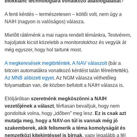
blokklánc technológiára vonatkozó állásfoglalását
?
A fenti kérdés – természetesen – költői volt, nem úgy a
NAIH (nagyon is valóságos) válasza.
Mielőtt rátérnénk a mai napra rendelt témánkra, Testvérem,
hajoljatok kicsit közelebb a monitorotokhoz és vegyük át
még egyszer, hogy hol tartunk most.
A megkeresések megtörténtek
.
A NAV válaszolt
(bár a
bitcoin automatákra vonatkozó kérdést talán félreértették).
Az MNB alibizett egyet
. Az NGM válasza vélhetőleg
folyamatban van, de közben befutott a NAIH válasza is.
Elöljáróban
szeretnénk megköszönni a NAIH
vezetőjének a választ
, férfiasan bevalljuk, hogy nem
gondoltuk volna, hogy „időben” meg lesz.
Ez is csak azt
mutatja meg, hogy a NAV-on túl is vannak még jó
szakemberek, akik felismerik a téma komolyságát és
nemzetközi kitekintéssel is bírnak
, vagy legalább a fél