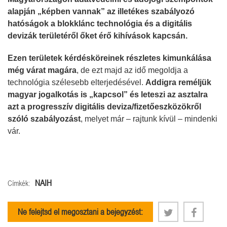
alapján „képben vannak” az illetékes szabályozó
hatóságok a blokklánc technológia és a digitális
devizák területéről őket érő kihívások kapcsán.
Ezen területek kérdésköreinek részletes kimunkálása
még várat magára
, de ezt majd az idő megoldja a
technológia szélesebb elterjedésével.
Addigra reméljük
magyar jogalkotás is „kapcsol” és leteszi az asztalra
azt a progresszív digitális deviza/fizetőeszközökről
szóló szabályozást
, melyet már – rajtunk kívül – mindenki
vár.
NAIH
Címkék:
Ne felejtsd el megosztani a bejegyzést: