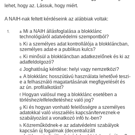
lehet, hogy az. Lássuk, hogy miért.
A NAIH-nak feltett kérdéseink az alábbiak voltak:
Mi a NAIH állásfoglalása a blokklánc
technológiáról adatvédelmi szempontból?
Ki a személyes adat kontrollálója a blokkláncban,
személyes adat-e a publikus kulcs?
Ki minősül a blokkláncban adatkezelőnek és ki az
adatfeldolgozó?
Joghatóság kérdése: helyi vagy nemzetközi?
A blokklánc hosszútávú használata lehetővé teszi-
e a felhasználó magatartásának megfigyelését és
az ún. profilalkotást?
Hogyan valósul meg a blokklánc esetében a
törléshez/elfeledtetéshez való jog?
Ki és hogyan vonható felelősségre a személyes
adatokkal való visszaélés kapcsán/terveznek-e
szabályozást a vonatkozó infó tv.-ben?
Közreműködnek-e az adatvédelmi szabályok
kapcsán új fogalmak (decentralizált