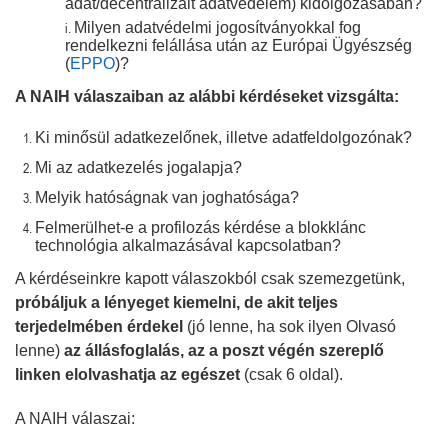
adat/decentralizált adatvédelem) kidolgozásában?
Milyen adatvédelmi jogosítványokkal fog
rendelkezni felállása után az Európai Ügyészség
(
EPPO
)?
A NAIH válaszaiban az alábbi kérdéseket vizsgálta:
Ki minősül adatkezelőnek, illetve adatfeldolgozónak?
Mi az adatkezelés jogalapja?
Melyik hatóságnak van joghatósága?
Felmerülhet-e a profilozás kérdése a blokklánc
technológia alkalmazásával kapcsolatban?
A kérdéseinkre kapott válaszokból csak szemezgetünk,
próbáljuk a lényeget kiemelni, de akit teljes
terjedelmében érdekel
(jó lenne, ha sok ilyen Olvasó
lenne)
az állásfoglalás, az a poszt végén szereplő
linken elolvashatja az egészet
(csak 6 oldal).
A NAIH válaszai: