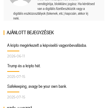
vendégírója, blokklánc jogász. Ha kérdésed
van a digitális fizetőeszközök vagy a
digitális eszközosztályok (tokenek, etc.) kapcsán, akkor írj
neki.
AJÁNLOTT BEJEGYZÉSEK
A kripto megérkezett a képviselői vagyonbevallásba.
2026-06-11
Trump és a kripto hét.
2025-07-15
Safekeeping, avagy be your own bank.
2025-07-15