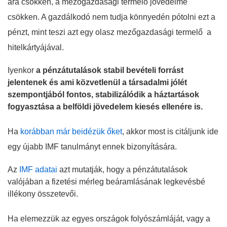
ára csökken, a mezőgazdasági termelő jövedelme
csökken. A gazdálkodó nem tudja könnyedén pótolni ezt a
pénzt, mint teszi azt egy olasz mezőgazdasági termelő a
hitelkártyájával.
Iyenkor
a pénzátutalások stabil bevételi forrást
jelentenek és ami közvetlenül a társadalmi jólét
szempontjából fontos, stabilizálódik a háztartások
fogyasztása a belföldi jövedelem kiesés ellenére is.
Ha
korábban már beidézük őket
, akkor most is citáljunk ide
egy újabb IMF tanulmányt ennek bizonyítására.
Az
IMF adatai
azt mutatják, hogy a pénzátutalások
valójában a fizetési mérleg beáramlásának legkevésbé
illékony összetevői.
Ha elemezzük az egyes országok folyószámláját, vagy a