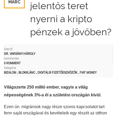
MÁRC
jelentős teret
nyerni a kripto
pénzek a jövőben?
Szerző
DR. VARSÁNYI KÁROLY
Kommentek
0 KOMMENT
Kategória
BIZALOM
,
BLOKKLÁNC
,
DIGITÁLIS FIZETŐESZKÖZÖK
,
FIAT MONEY
Világszerte 250 millió ember, vagyis a világ
népességének 3%-a él a születési országán kívül.
Ezen ún. migránsok nagy része szoros kapcsolatot tart
fenn saját országával és bevételeik egy részét az otthon