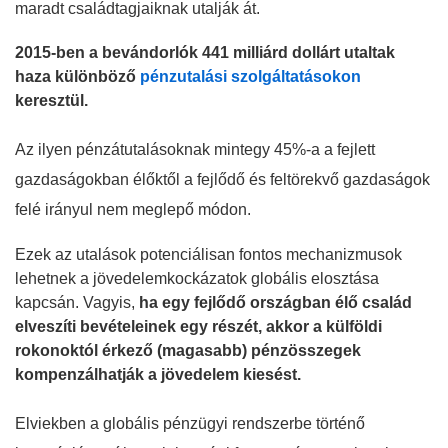
maradt családtagjaiknak utalják át.
2015-ben a bevándorlók 441 milliárd dollárt utaltak
haza különböző
pénzutalási szolgáltatásokon
keresztül.
Az ilyen pénzátutalásoknak mintegy 45%-a a fejlett
gazdaságokban élőktől a fejlődő és feltörekvő gazdaságok
felé irányul nem meglepő módon.
Ezek az utalások potenciálisan fontos mechanizmusok
lehetnek a jövedelemkockázatok globális elosztása
kapcsán. Vagyis,
ha egy fejlődő országban élő család
elveszíti bevételeinek egy részét, akkor a külföldi
rokonoktól érkező (magasabb) pénzösszegek
kompenzálhatják a jövedelem kiesést.
Elviekben a globális pénzügyi rendszerbe történő