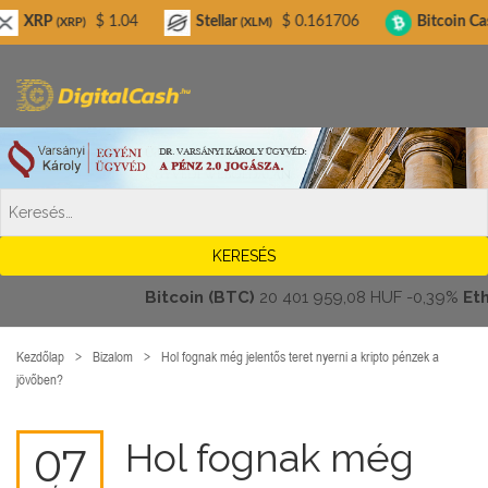
Digitalcash.hu
$ 1.04
Stellar
$ 0.161706
Bitcoin Cash
$ 2
)
(XLM)
(BCH)
Bitcoin (BTC)
20 401 959,08 HUF
-0,39%
Ethereu
Kezdőlap
Bizalom
Hol fognak még jelentős teret nyerni a kripto pénzek a
jövőben?
Hol fognak még
07