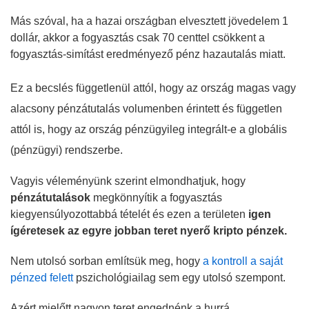
Más szóval, ha a hazai országban elvesztett jövedelem 1
dollár, akkor a fogyasztás csak 70 centtel csökkent a
fogyasztás-simítást eredményező pénz hazautalás miatt.
Ez a becslés függetlenül attól, hogy az ország magas vagy
alacsony pénzátutalás volumenben érintett és független
attól is, hogy az ország pénzügyileg integrált-e a globális
(pénzügyi) rendszerbe.
Vagyis véleményünk szerint elmondhatjuk, hogy
pénzátutalások
megkönnyítik a fogyasztás
kiegyensúlyozottabbá tételét és ezen a területen
igen
ígéretesek az egyre jobban teret nyerő kripto pénzek.
Nem utolsó sorban említsük meg, hogy
a kontroll a saját
pénzed felett
pszichológiailag sem egy utolsó szempont.
Azért mielőtt nagyon teret engednénk a hurrá