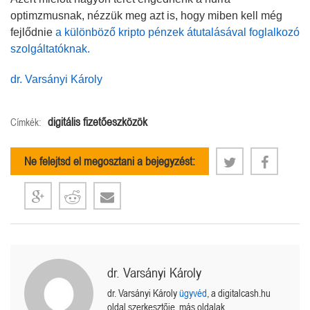
optimzmusnak, nézzük meg azt is, hogy miben kell még
fejlődnie
a különböző kripto pénzek átutalásával foglalkozó
szolgáltatóknak.
dr. Varsányi Károly
digitális fizetőeszközök
Címkék:
Ne felejtsd el megosztani a bejegyzést:
dr. Varsányi Károly
dr. Varsányi Károly
ügyvéd
, a digitalcash.hu
oldal szerkesztője, más oldalak