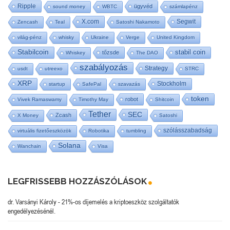
Ripple
ügyvéd
sound money
WBTC
számlapénz
X.com
Segwit
Zencash
Teal
Satoshi Nakamoto
világ-pénz
whisky
Ukraine
Verge
United Kingdom
Stabilcoin
stabil coin
tőzsde
Whiskey
The DAO
szabályozás
Strategy
usdt
utreexo
STRC
XRP
Stockholm
startup
SafePal
szavazás
token
robot
Vivek Ramaswamy
Timothy May
Shitcoin
Tether
SEC
Zcash
X Money
Satoshi
szólásszabadság
virtuális fizetőeszközök
Robotika
tumbling
Solana
Wanchain
Visa
LEGFRISSEBB HOZZÁSZÓLÁSOK
dr. Varsányi Károly
-
21%-os díjemelés a kriptoeszköz szolgáltatók
engedélyezésénél.