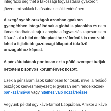
integráció segíthet a lakossági fogyasztásra gyakorolt
jövedelmi sokkok hatásainak csökkentésében.
A szegényebb országok azonban gyakran
gyengébben integrálódnak a globális piacokba
és nem
támaszkodhatnak rájuk annyira a fogyasztás kapcsán sem.
Ráadásul
a hitel és tőkepiaci hozzáférésük is rosszabb
lehet a fejlettebb gazdasági állapotot tükröző
országokhoz képest.
A pénzátutalások pontosan ezt a pótló szerepet tudják
betölteni bizonyos körülmények között.
Ezek a pénzáramlások különösen fontosak, mivel a fejlődő
országok kedvezményezettjei gyakran nem rendelkeznek
bankszámlával
vagy
hitelhez való hozzáféréssel
.
Vegyünk példát egy kávé-farmot Etiópiában. Amikor a kávé