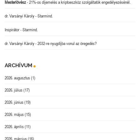
Mesterlövész
-
21%-os díjemelés a kriptoeszköz szolgáltatók engedélyezésénél.
dr. Varsányi Károly
-
Starmind.
Inspirátor
-
Starmind.
dr. Varsányi Károly
-
2032-re nyugdíjba vonul az öregedés?
ARCHÍVUM
2026. augusztus
(1)
2026. július
(17)
2026. június
(19)
2026. május
(15)
2026. április
(11)
2026. március
(16)