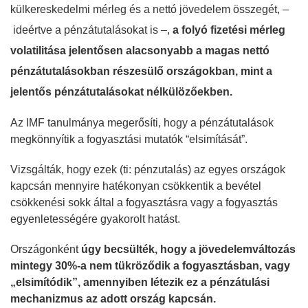
külkereskedelmi mérleg és a nettó jövedelem összegét, –
ideértve a pénzátutalásokat is –,
a folyó fizetési mérleg
volatilitása jelentősen alacsonyabb a magas nettó
pénzátutalásokban részesülő országokban, mint a
jelentős pénzátutalásokat nélkülözőekben.
Az IMF tanulmánya megerősíti, hogy a pénzátutalások
megkönnyítik a fogyasztási mutatók “elsimítását”.
Vizsgálták, hogy ezek (ti: pénzutalás) az egyes országok
kapcsán mennyire hatékonyan csökkentik a bevétel
csökkenési sokk által a fogyasztásra vagy a fogyasztás
egyenletességére gyakorolt ​​hatást.
Országonként
úgy becsülték, hogy a jövedelemváltozás
mintegy 30%-a nem tükröződik a fogyasztásban, vagy
„elsimítódik”, amennyiben létezik ez a pénzátulási
mechanizmus az adott ország kapcsán.