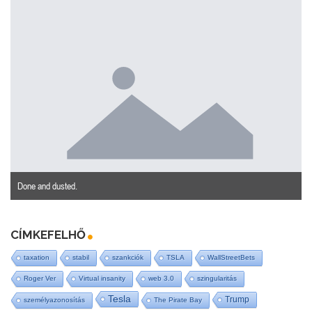
Done and dusted.
CÍMKEFELHŐ
taxation
stabil
szankciók
TSLA
WallStreetBets
Roger Ver
Virtual insanity
web 3.0
szingularitás
Tesla
Trump
személyazonosítás
The Pirate Bay