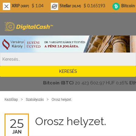
Digitalcash.hu
P
$ 1.04
Stellar
$ 0.165193
Bitcoin Cash
(XRP)
(XLM)
(BCH)
Bitcoin (BTC)
20 423 602,97 HUF
0,16%
Ether
Kezdőlap
Szabályozás
Orosz helyzet.
Orosz helyzet.
25
JAN