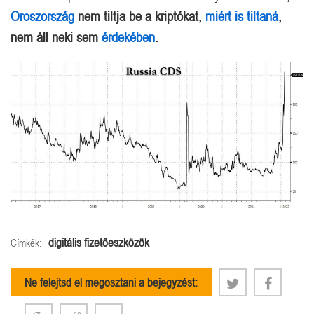
Oroszország
nem tiltja be a kriptókat,
miért is tiltaná
,
nem áll neki sem
érdekében
.
digitális fizetőeszközök
Címkék:
Ne felejtsd el megosztani a bejegyzést: