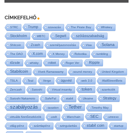
CÍMKEFELHŐ
Trump
STRC
szavazás
The Pirate Bay
Whiskey
Stockholm
Segwit
szólásszabadság
WBTC
Solana
Zcash
Shitcoin
személyazonosítás
Visa
X.com
The DAO
X Money
Robotika
tumbling
Ripple
tőzsde
robot
whisky
Roger Ver
Stabilcoin
Vivek Ramaswamy
sound money
United Kingdom
ügyvéd
TSLA
Teal
Verge
web 3.0
WallStreetBets
token
Zencash
Satoshi
Virtual insanity
szankciók
Strategy
Satoshi Nakamoto
SafePal
stabil
Ukraine
szabályozás
Tether
taxation
Timothy May
SEC
virtuális fizetőeszközök
usdt
Wanchain
utreexo
stabil coin
világ-pénz
számlapénz
szingularitás
startup