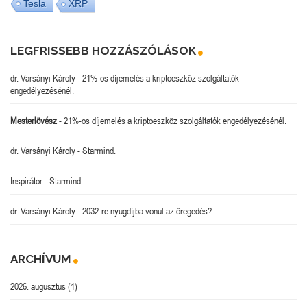
Tesla
XRP
LEGFRISSEBB HOZZÁSZÓLÁSOK
dr. Varsányi Károly
-
21%-os díjemelés a kriptoeszköz szolgáltatók
engedélyezésénél.
Mesterlövész
-
21%-os díjemelés a kriptoeszköz szolgáltatók engedélyezésénél.
dr. Varsányi Károly
-
Starmind.
Inspirátor
-
Starmind.
dr. Varsányi Károly
-
2032-re nyugdíjba vonul az öregedés?
ARCHÍVUM
2026. augusztus
(1)