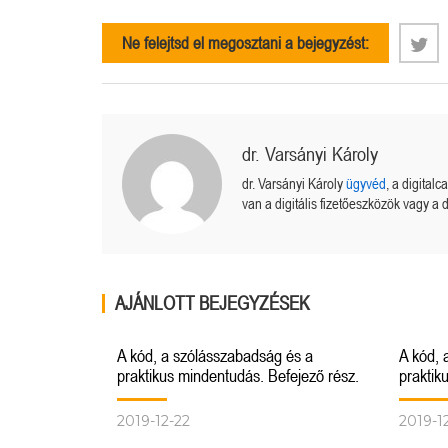
Ne felejtsd el megosztani a bejegyzést:
dr. Varsányi Károly
dr. Varsányi Károly
ügyvéd
, a digital
van a digitális fizetőeszközök vagy a d
AJÁNLOTT BEJEGYZÉSEK
A kód, a szólásszabadság és a
A kód, 
praktikus mindentudás. Befejező rész.
praktik
2019-12-22
2019-1