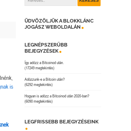
ÜDVÖZÖLJÜK A BLOKKLÁNC
JOGÁSZ WEBOLDALÁN
LEGNÉPSZERŰBB
BEJEGYZÉSEK
Így adózz a Bitcoinod után.
(17249 megtekintés)
lnénk,
Adózzunk-e a Bitcoin után?
(6292 megtekintés)
nak is
Hogyan is adózz a Bitcoinod után 2020-ban?
(6090 megtekintés)
LEGFRISSEBB BEJEGYZÉSEINK
knek