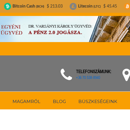
oin Cash
$ 213.03
Litecoin
$ 45.45
Bitcoin
(BCH)
(LTC)
(BT
TELEFONSZÁMUNK:
+36 70 538-8940
MAGAMRÓL
BLOG
BÜSZKESÉGEINK