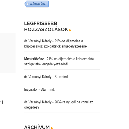
számlapénz
LEGFRISSEBB
HOZZÁSZÓLÁSOK
dr. Varsányi Károly
-
21%-os díjemelés a
kriptoeszköz szolgáltatók engedélyezésénél.
Mesterlövész
-
21%-os díjemelés a kriptoeszköz
szolgáltatók engedélyezésénél.
dr. Varsányi Károly
-
Starmind.
Inspirátor
-
Starmind.
 I.
dr. Varsányi Károly
-
2032-re nyugdíjba vonul az
öregedés?
ARCHÍVUM