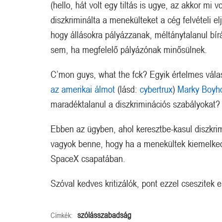
(hello, hát volt egy tiltás is ugye, az akkor mi 
diszkriminálta a menekülteket a cég felvételi elj
hogy állásokra pályázzanak, méltánytalanul bírá
sem, ha megfelelő pályázónak minősülnek.
C’mon guys, what the fck? Egyik értelmes válas
az amerikai álmot
(lásd:
cybertrux
)
Marky Boyh
maradéktalanul a diszkriminációs szabályokat?
Ebben az ügyben, ahol keresztbe-kasul diszkrim
vagyok benne, hogy ha a menekültek kiemelked
SpaceX csapatában.
Szóval kedves kritizálók, pont ezzel cseszitek el
szólásszabadság
Címkék: