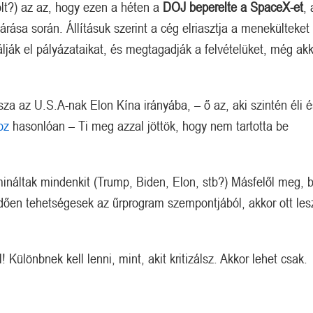
volt?) az az, hogy ezen a héten a
DOJ beperelte a SpaceX-et
, 
árása során. Állításuk szerint a cég elriasztja a menekülteket 
lják el pályázataikat, és megtagadják a felvételüket, még ak
za az U.S.A-nak Elon Kína irányába, – ő az, aki szintén éli é
oz
hasonlóan – Ti meg azzal jöttök, hogy nem tartotta be
ináltak mindenkit (Trump, Biden, Elon, stb?) Másfelől meg, b
ően tehetségesek az űrprogram szempontjából, akkor ott les
! Különbnek kell lenni, mint, akit kritizálsz. Akkor lehet csak.