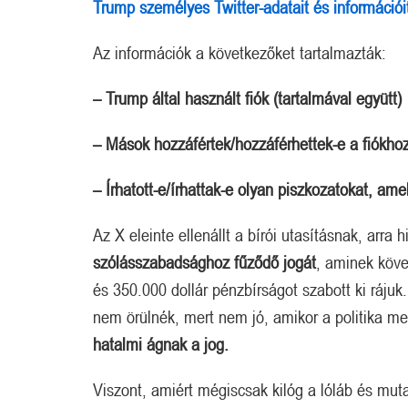
Trump személyes Twitter-adatait és információi
Az információk a következőket tartalmazták:
– Trump által használt fiók (tartalmával együtt)
– Mások hozzáfértek/hozzáférhettek-e a fiókho
– Írhatott-e/írhattak-e olyan piszkozatokat, am
Az X eleinte ellenállt a bírói utasításnak, arra
szólásszabadsághoz fűződő jogát
, aminek köve
és 350.000 dollár pénzbírságot szabott ki rájuk
nem örülnék, mert nem jó, amikor a politika m
hatalmi ágnak a jog.
Viszont, amiért mégiscsak kilóg a lóláb és mut