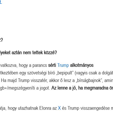
t.
z?
Megérkezett a kazah Bitcoin tartalék?
Orosz kriptós fejlemények.
elyeket aztán nem tettek közzé?
 hivatkozva, hogy a parancs
sérti
Trump
alkotmányos
tkeztében egy szövetségi bíró „bepipult” (vagyis csak a dolgát
. Ha majd Trump visszatér, akkor ő lesz a „bírságbajnok”, ami
egb+/megszégyeníti a jogot.
Az lenne a jó, ha megmaradna ön
atja, hogy utazhatnak Elonra az
X
és Trump visszaengedése m