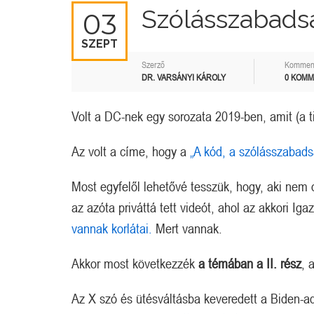
Szólásszabadság
03
SZEPT
Szerző
Kommen
DR. VARSÁNYI KÁROLY
0 KOM
Volt a DC-nek egy sorozata 2019-ben, amit (a t
Az volt a címe, hogy a
„A kód, a szólásszabads
Most egyfelől lehetővé tesszük, hogy, aki nem o
az azóta priváttá tett videót, ahol az akkori Ig
vannak korlátai.
Mert vannak.
Akkor most következzék
a témában a II. rész
, 
Az X szó és ütésváltásba keveredett a Biden-a