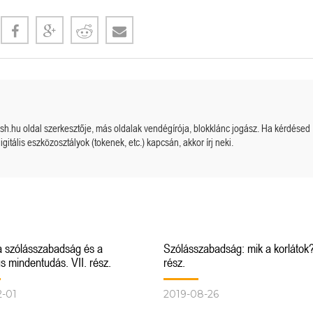
cash.hu oldal szerkesztője, más oldalak vendégírója, blokklánc jogász. Ha kérdésed
igitális eszközosztályok (tokenek, etc.) kapcsán, akkor írj neki.
a szólásszabadság és a
Szólásszabadság: mik a korlátok?
us mindentudás. VII. rész.
rész.
2-01
2019-08-26