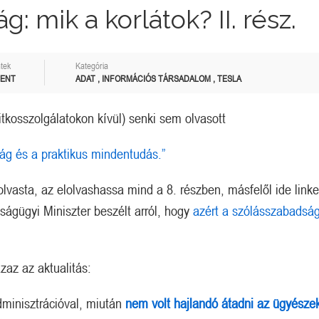
: mik a korlátok? II. rész.
tek
Kategória
MENT
ADAT
,
INFORMÁCIÓS TÁRSADALOM
,
TESLA
itkosszolgálatokon kívül) senki sem olvasott
ág és a praktikus mindentudás.”
lvasta, az elolvashassa mind a 8. részben, másfelől ide linke
azságügyi Miniszter beszélt arról, hogy
azért a szólásszabadság
azaz az aktualitás:
dminisztrációval, miután
nem volt hajlandó átadni az ügyésze