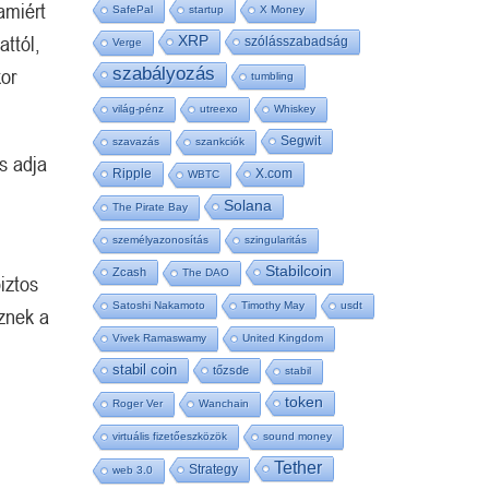
amiért
SafePal
startup
X Money
attól,
XRP
szólásszabadság
Verge
kor
szabályozás
tumbling
világ-pénz
utreexo
Whiskey
Segwit
szavazás
szankciók
s adja
Ripple
X.com
WBTC
Solana
The Pirate Bay
személyazonosítás
szingularitás
Stabilcoin
Zcash
The DAO
iztos
Satoshi Nakamoto
Timothy May
usdt
znek a
Vivek Ramaswamy
United Kingdom
stabil coin
tőzsde
stabil
token
Roger Ver
Wanchain
virtuális fizetőeszközök
sound money
Tether
Strategy
web 3.0